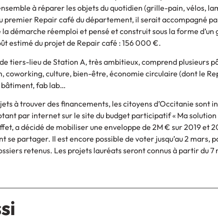
nsemble à réparer les objets du quotidien (grille-pain, vélos, l
t du premier Repair café du département, il serait accompagné pa
e la démarche réemploi et pensé et construit sous la forme d’un
oût estimé du projet de Repair café : 156 000 €.
de tiers-lieu de Station A, très ambitieux, comprend plusieurs pô
, coworking, culture, bien-être, économie circulaire (dont le Rep
 bâtiment, fab lab…
jets à trouver des financements, les citoyens d’Occitanie sont in
tant par internet sur le site du budget participatif « Ma solution
effet, a décidé de mobiliser une enveloppe de 2M € sur 2019 et 2
t se partager. Il est encore possible de voter jusqu’au 2 mars, p
ossiers retenus. Les projets lauréats seront connus à partir du 7
si