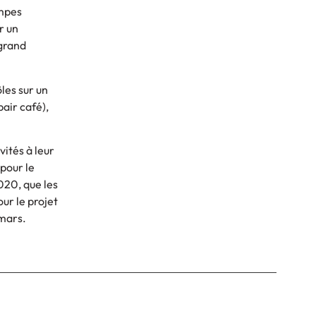
ampes
r un
 grand
les sur un
air café),
vités à leur
 pour le
020, que les
our le projet
 mars.