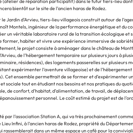
 (atelier de réparation participatif) dans le futur tiers-lieu dont
a bientôt sur le site de l’ancien haras de Rodez.
le Jardin d’Arvieu, tiers-lieu villageois construit autour de l’age
enoît Montels, ingénieur de la performance énergétique et du c
réer un véritable laboratoire rural de la transition écologique et 
e former, habiter et vivre une expérience immersive de sobriét
ètement, le projet consiste à aménager dans le château de Montf
 d’Arvieu, de l’hébergement temporaire sur plusieurs jours à plus
inaire, résidences), des logements passerelles sur plusieurs m
aitant expérimenter l’aventure villageoise) et de l’hébergeme
eois). Cet ensemble permettrait de se former et d’expérimenter
 et sociale tout en étudiant nos besoins et nos pratiques du quoti
e, de confort, d’habitat, d’alimentation, de travail, de déplace
épanouissement personnel. Le coût estimé du projet est de l’or
rté par l’association Station A, qui va très prochainement comm
 le Lieu Infini, à l’ancien haras de Rodez, propriété du Département
ui rassemblerait dans un même espace un café pour la conviviali