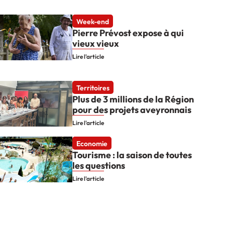
Week-end
Pierre Prévost expose à qui
vieux vieux
Lire l'article
Territoires
Plus de 3 millions de la Région
pour des projets aveyronnais
Lire l'article
Economie
Tourisme : la saison de toutes
les questions
Lire l'article