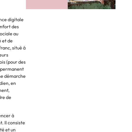
nce digitale
onfort des
sociale au
é et de
ranc, situé à
ieurs
ois (pour des
nt permanent
 une démarche
dien, en
ment,
dre de
encer à
. Il consiste
té et un