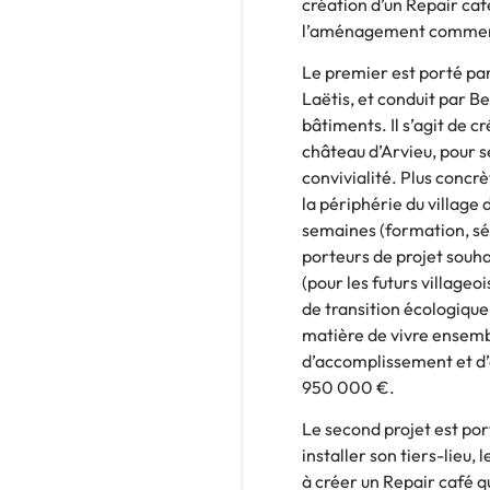
création d’un Repair café
l’aménagement commencer
Le premier est porté par 
Laëtis, et conduit par B
bâtiments. Il s’agit de c
château d’Arvieu, pour s
convivialité. Plus concr
la périphérie du village
semaines (formation, sém
porteurs de projet souh
(pour les futurs villag
de transition écologique
matière de vivre ensembl
d’accomplissement et d’
950 000 €.
Le second projet est po
installer son tiers-lieu,
à créer un Repair café q