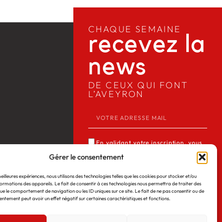
CHAQUE SEMAINE
recevez la
news​
DE CEUX QUI FONT
L’AVEYRON
En validant votre inscription, vous
acceptez que Media12 mémorise et
Gérer le consentement
utilise votre adresse email dans le but
meilleures expériences, nous utilisons des technologies telles que les cookies pour stocker et/ou
de vous envoyer notre lettre
ormations des appareils. Le fait de consentir à ces technologies nous permettra de traiter des
 Web
©2026
Mentions légales
d’informations. Consulter notre
ue le comportement de navigation ou les ID uniques sur ce site. Le fait de ne pas consentir ou de
entement peut avoir un effet négatif sur certaines caractéristiques et fonctions.
politique de confidentialité des
données du site *