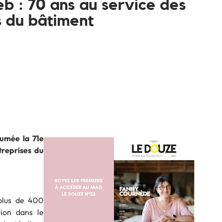
b : 70 ans au service des
s du bâtiment
sumée la 71e
treprises du
 plus de 400
tion dans le