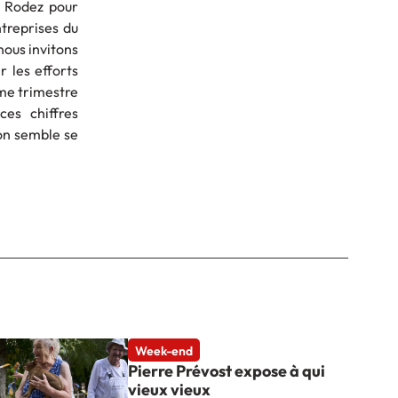
à Rodez pour
treprises du
nous invitons
 les efforts
ème trimestre
es chiffres
’on semble se
Week-end
Pierre Prévost expose à qui
vieux vieux