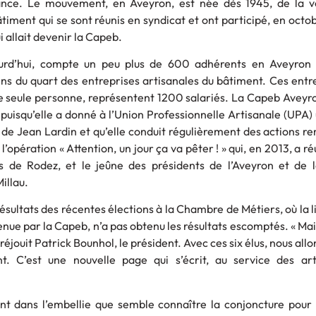
nce. Le mouvement, en Aveyron, est née dès 1945, de la v
timent qui se sont réunis en syndicat et ont participé, en octob
i allait devenir la Capeb.
ourd’hui, compte un peu plus de 600 adhérents en Aveyron
ns du quart des entreprises artisanales du bâtiment. Ces entr
 seule personne, représentent 1200 salariés. La Capeb Aveyr
puisqu’elle a donné à l’Union Professionnelle Artisanale (UPA)
 de Jean Lardin et qu’elle conduit régulièrement des actions 
opération « Attention, un jour ça va pêter ! » qui, en 2013, a réu
es de Rodez, et le jeûne des présidents de l’Aveyron et de 
illau.
 résultats des récentes élections à la Chambre de Métiers, où la l
nue par la Capeb, n’a pas obtenu les résultats escomptés. « Ma
éjouit Patrick Bounhol, le président. Avec ces six élus, nous allo
 C’est une nouvelle page qui s’écrit, au service des art
ent dans l’embellie que semble connaître la conjoncture pour 