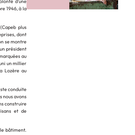
olonté d’une
re 1946, à la
 (Capeb plus
eprises, dont
on se montre
 un président
remarquées au
ni un millier
la Lozère au
iste conduite
is nous avons
ns construire
isans et de
le bâtiment.