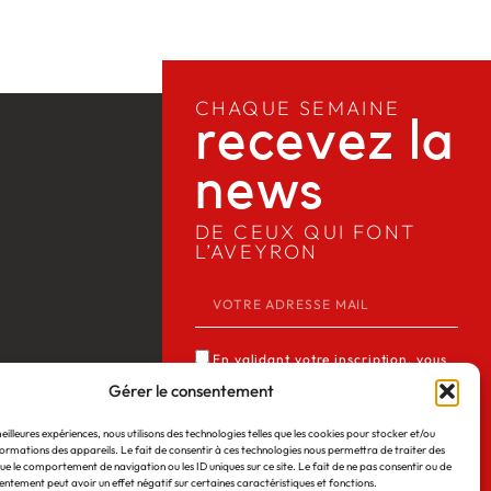
CHAQUE SEMAINE
recevez la
news​
DE CEUX QUI FONT
L’AVEYRON
En validant votre inscription, vous
acceptez que Media12 mémorise et
Gérer le consentement
utilise votre adresse email dans le but
meilleures expériences, nous utilisons des technologies telles que les cookies pour stocker et/ou
de vous envoyer notre lettre
ormations des appareils. Le fait de consentir à ces technologies nous permettra de traiter des
 Web
©2026
Mentions légales
d’informations. Consulter notre
ue le comportement de navigation ou les ID uniques sur ce site. Le fait de ne pas consentir ou de
entement peut avoir un effet négatif sur certaines caractéristiques et fonctions.
politique de confidentialité des