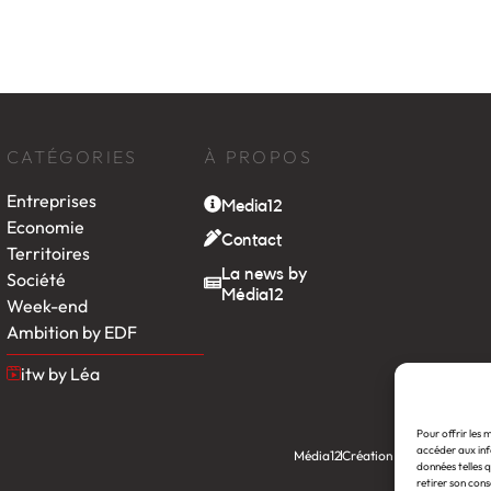
CATÉGORIES
À PROPOS
Entreprises
Media12
Economie
Contact
Territoires
La news by
Société
Média12
Week-end
Ambition by EDF
itw by Léa
Pour offrir les 
accéder aux inf
Média12
Création : Linov Agence
données telles q
retirer son cons