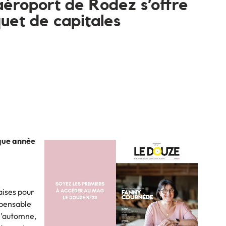
l’aéroport de Rodez s’offre
uet de capitales
aque année
aises pour
spensable
 l’automne,