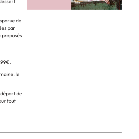
dessert
disparue de
rées par
x proposés
s
2,99€.
maine, le
u départ de
our tout