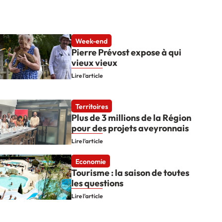
Week-end
Pierre Prévost expose à qui
vieux vieux
Lire l'article
Territoires
Plus de 3 millions de la Région
pour des projets aveyronnais
Lire l'article
Economie
Tourisme : la saison de toutes
les questions
Lire l'article