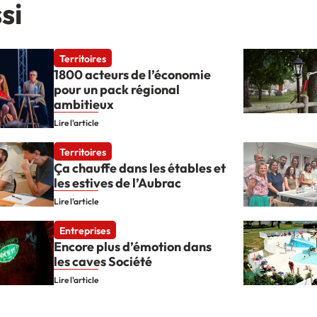
si
Territoires
1800 acteurs de l’économie
pour un pack régional
ambitieux
Lire l'article
Territoires
Ça chauffe dans les étables et
les estives de l’Aubrac
Lire l'article
Entreprises
Encore plus d’émotion dans
les caves Société
Lire l'article