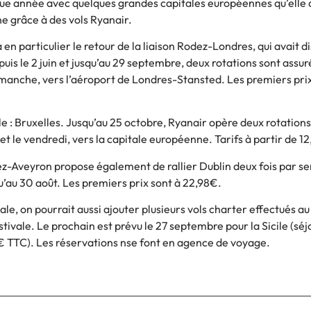
e année avec quelques grandes capitales européennes qu’elle 
ne grâce à des vols Ryanair.
 en particulier le retour de la liaison Rodez-Londres, qui avait 
puis le 2 juin et jusqu’au 29 septembre, deux rotations sont assu
dimanche, vers l’aéroport de Londres-Stansted. Les premiers pri
le : Bruxelles. Jusqu’au 25 octobre, Ryanair opère deux rotation
et le vendredi, vers la capitale européenne. Tarifs à partir de 1
ez-Aveyron propose également de rallier Dublin deux fois par se
qu’au 30 août. Les premiers prix sont à 22,98€.
ale, on pourrait aussi ajouter plusieurs vols charter effectués a
tivale. Le prochain est prévu le 27 septembre pour la Sicile (séj
€ TTC). Les réservations nse font en agence de voyage.