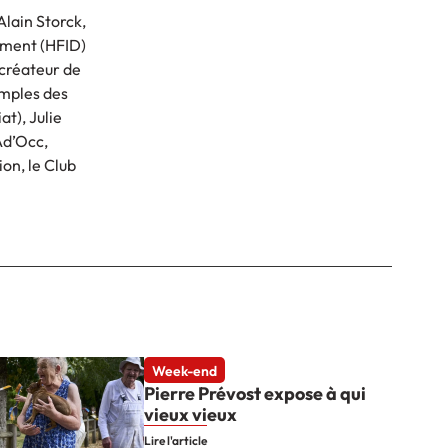
Alain Storck,
ement (HFID)
 créateur de
emples des
t), Julie
Ad’Occ,
on, le Club
Week-end
Pierre Prévost expose à qui
vieux vieux
Lire l'article