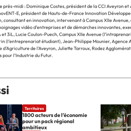
e près-midi : Dominique Costes, président de la CCI Aveyron et 
 InnovENT-E, président de Hauts-de-France Innovation Développ
h, consultant en innovation, intervenant à Campus XIIe Avenue,
moignages vidéo d’entreprises et de démarches innovantes, ex
 et 3iL, Lucie Coulon-Puech, Campus XIIe Avenue (l’intraprenaria
rin (l’entreprenariat étudiant), Jean-Philippe Mounier, Agence 
d’Agriculture de l’Aveyron, Juliette Tarroux, Rodez Agglomérati
 pour l’Industrie du Futur.
si
Territoires
1800 acteurs de l’économie
pour un pack régional
ambitieux