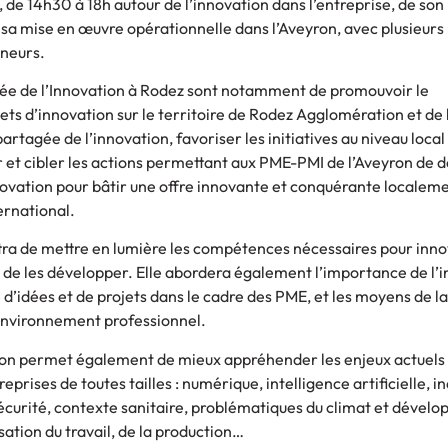
de 14h30 à 18h autour de l’innovation dans l’entreprise, de son
 mise en œuvre opérationnelle dans l’Aveyron, avec plusieurs
neurs.
rnée de l’Innovation à Rodez sont notamment de promouvoir le
s d’innovation sur le territoire de Rodez Agglomération et de 
rtagée de l’innovation, favoriser les initiatives au niveau local 
et cibler les actions permettant aux PME-PMI de l’Aveyron de 
vation pour bâtir une offre innovante et conquérante localeme
ternational.
ra de mettre en lumière les compétences nécessaires pour inno
 de les développer. Elle abordera également l’importance de l’in
 d’idées et de projets dans le cadre des PME, et les moyens de la
 environnement professionnel.
ion permet également de mieux appréhender les enjeux actuels
eprises de toutes tailles : numérique, intelligence artificielle, in
sécurité, contexte sanitaire, problématiques du climat et dével
sation du travail, de la production…