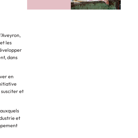
l’Aveyron,
et les
développer
nt, dans
ver en
itiative
 susciter et
 auxquels
dustrie et
oppement