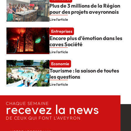
Plus de 3 millions de la Région
pour des projets aveyronnais
Lire l'article
Entreprises
Encore plus d’émotion dans les
caves Société
Lire l'article
Economie
Tourisme : la saison de toutes
les questions
Lire l'article
CHAQUE SEMAINE
recevez la news​
DE CEUX QUI FONT L’AVEYRON