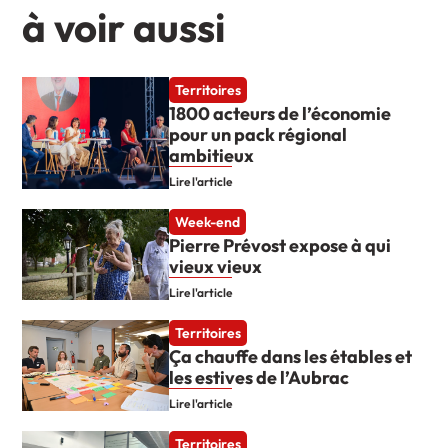
à voir aussi
Territoires
1800 acteurs de l’économie
pour un pack régional
ambitieux
Lire l'article
Week-end
Pierre Prévost expose à qui
vieux vieux
Lire l'article
Territoires
Ça chauffe dans les étables et
les estives de l’Aubrac
Lire l'article
Territoires