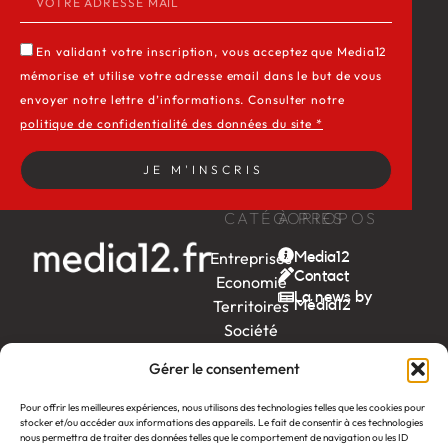
En validant votre inscription, vous acceptez que Media12
mémorise et utilise votre adresse email dans le but de vous
envoyer notre lettre d’informations. Consulter notre
politique de confidentialité des données du site *
JE M'INSCRIS
CATÉGORIES
À PROPOS
Entreprises
Media12
Contact
Economie
La news by
Territoires
Média12
Société
Week-
Gérer le consentement
end
Ambition
Pour offrir les meilleures expériences, nous utilisons des technologies telles que les cookies pour
stocker et/ou accéder aux informations des appareils. Le fait de consentir à ces technologies
by EDF
nous permettra de traiter des données telles que le comportement de navigation ou les ID