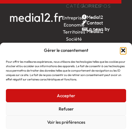
CATÉGORIES
À PROPOS
Entreprises
Media12
Contact
Economie
La news by
Territoires
Média12
Société
Week-
Gérer le consentement
end
Ambition
Pour offrir les meilleures expériences, nous utilisons des technologies telles que les cookies pour
by EDF
stocker et/ou accéder aux informations des appareils. Le fait de consentir à ces technologies
nous permettra de traiter des données telles que le comportement de navigation ou les ID
uniques sur ce site. Le fait de ne pas consentir ou de retirer son consentement peut avoir un
itw
by
effet négatif sur certaines caractéristiques et fonctions.
Léa
Accepter
Média12
Création : Linov Agence Web
©2026
Mentions légales
Refuser
Voir les préférences