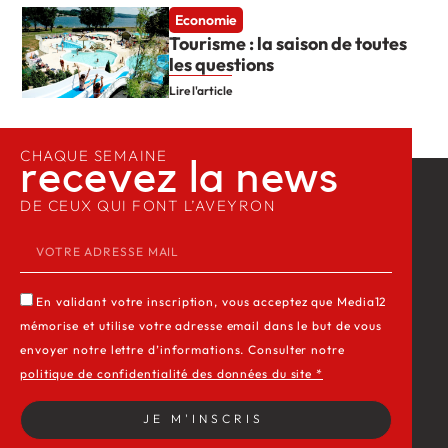
Economie
Tourisme : la saison de toutes
les questions
Lire l'article
CHAQUE SEMAINE
recevez la news​
DE CEUX QUI FONT L’AVEYRON
En validant votre inscription, vous acceptez que Media12
mémorise et utilise votre adresse email dans le but de vous
envoyer notre lettre d’informations. Consulter notre
politique de confidentialité des données du site *
JE M'INSCRIS