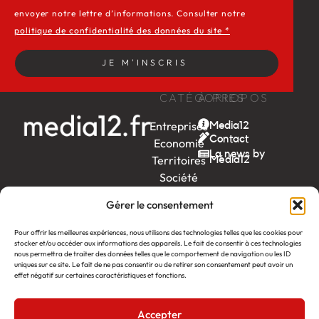
envoyer notre lettre d’informations. Consulter notre
politique de confidentialité des données du site *
JE M'INSCRIS
CATÉGORIES
À PROPOS
Entreprises
Media12
Contact
Economie
La news by
Territoires
Média12
Société
Week-
Gérer le consentement
end
Ambition
Pour offrir les meilleures expériences, nous utilisons des technologies telles que les cookies pour
by EDF
stocker et/ou accéder aux informations des appareils. Le fait de consentir à ces technologies
nous permettra de traiter des données telles que le comportement de navigation ou les ID
uniques sur ce site. Le fait de ne pas consentir ou de retirer son consentement peut avoir un
itw
by
effet négatif sur certaines caractéristiques et fonctions.
Léa
Accepter