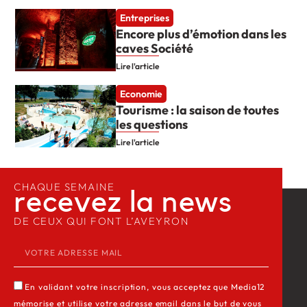
Entreprises
Encore plus d’émotion dans les
caves Société
Lire l'article
Economie
Tourisme : la saison de toutes
les questions
Lire l'article
CHAQUE SEMAINE
recevez la news​
DE CEUX QUI FONT L’AVEYRON
En validant votre inscription, vous acceptez que Media12
mémorise et utilise votre adresse email dans le but de vous