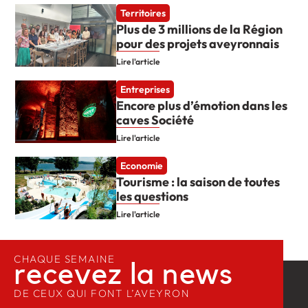
Territoires
Plus de 3 millions de la Région
pour des projets aveyronnais
Lire l'article
Entreprises
Encore plus d’émotion dans les
caves Société
Lire l'article
Economie
Tourisme : la saison de toutes
les questions
Lire l'article
CHAQUE SEMAINE
recevez la news​
DE CEUX QUI FONT L’AVEYRON