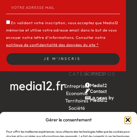
En validant votre inscription, vous acceptez que Media12
mémorise et utilise votre adresse email dans le but de vous
envoyer notre lettre d’informations. Consulter notre
politique de confidentialité des données du site *
JE M'INSCRIS
CATÉGORIES
À PROPOS
Entreprises
Media12
Contact
Economie
La news by
Territoires
Média12
Société
Week-
Gérer le consentement
end
Ambition
Pour offrir les meilleures expériences, nous utilisons des technologies telles que les cookies pour
stocker et/ou accéder aux informations des appareils. Le fait de consentir à ces technologies