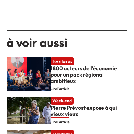
à voir aussi
Territoires
1800 acteurs de l’économie
pour un pack régional
ambitieux
Lire l'article
Week-end
Pierre Prévost expose à qui
vieux vieux
Lire l'article
Territoires