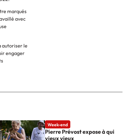
̂tre marqués
availlé avec
euse
̀ autoriser le
voir engager
ts
Week-end
Pierre Prévost expose à qui
vieux vieux