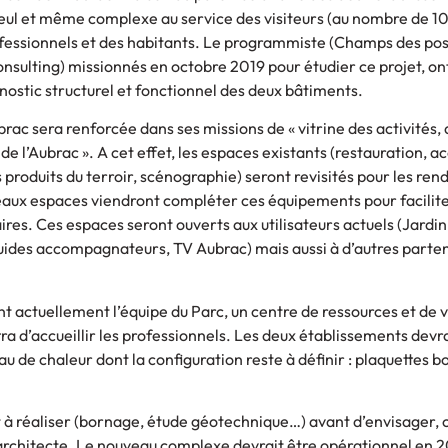
 seul et même complexe au service des visiteurs (au nombre de 
fessionnels et des habitants. Le programmiste (Champs des poss
onsulting) missionnés en octobre 2019 pour étudier ce projet, ont
agnostic structurel et fonctionnel des deux bâtiments.
rac sera renforcée dans ses missions de « vitrine des activités,
de l’Aubrac ». A cet effet, les espaces existants (restauration, ac
 produits du terroir, scénographie) seront revisités pour les ren
aux espaces viendront compléter ces équipements pour faciliter
ires. Ces espaces seront ouverts aux utilisateurs actuels (Jardi
ides accompagnateurs, TV Aubrac) mais aussi à d’autres parten
nt actuellement l’équipe du Parc, un centre de ressources et de 
a d’accueillir les professionnels. Les deux établissements devra
au de chaleur dont la configuration reste à définir : plaquettes b
 à réaliser (bornage, étude géotechnique…) avant d’envisager,
architecte. Le nouveau complexe devrait être opérationnel en 