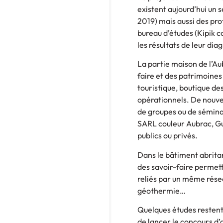
existent aujourd’hui un
2019) mais aussi des pro
bureau d’études (Kipik c
les résultats de leur di
La partie maison de l’Aub
faire et des patrimoines 
touristique, boutique des
opérationnels. De nouve
de groupes ou de sémina
SARL couleur Aubrac, Gu
publics ou privés.
Dans le bâtiment abrita
des savoir-faire permettr
reliés par un même rése
géothermie…
Quelques études restent
de lancer le concours d’