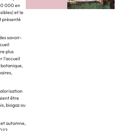
100 000 en
ibles) et le
 présenté
 des savoir-
cueil
dre plus
 l’accueil
n botanique,
aires,
valorisation
ient être
ois, biogaz ou
 cet automne,
2022.