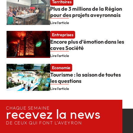
Territoires
Plus de 3 millions de la Région
pour des projets aveyronnais
Lire l'article
Entreprises
Encore plus d’émotion dans les
caves Société
Lire l'article
Economie
Tourisme : la saison de toutes
les questions
Lire l'article
CHAQUE SEMAINE
recevez la news​
DE CEUX QUI FONT L’AVEYRON