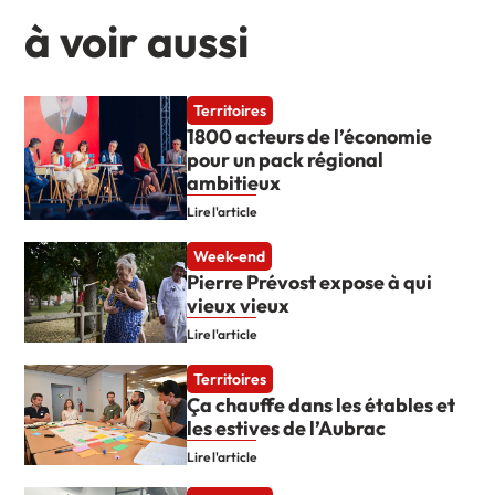
à voir aussi
Territoires
1800 acteurs de l’économie
pour un pack régional
ambitieux
Lire l'article
Week-end
Pierre Prévost expose à qui
vieux vieux
Lire l'article
Territoires
Ça chauffe dans les étables et
les estives de l’Aubrac
Lire l'article