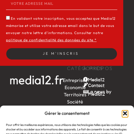
En validant votre inscription, vous acceptez que Media12
mémorise et utilise votre adresse email dans le but de vous
envoyer notre lettre d’informations. Consulter notre
politique de confidentialité des données du site *
JE M'INSCRIS
CATÉGORIES
À PROPOS
Entreprises
Media12
Contact
Economie
La news by
Territoires
Média12
Société
Week-
Gérer le consentement
end
Ambition
Pour offrir les meilleures expériences, nous utilisons des technologies telles que les cookies pour
by EDF
stocker et/ou accéder aux informations des appareils. Le fait de consentir à ces technologies
nous permettra de traiter des données telles que le comportement de navigation ou les ID