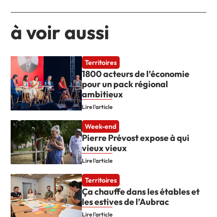
à voir aussi
Territoires
1800 acteurs de l’économie
pour un pack régional
ambitieux
Lire l'article
Week-end
Pierre Prévost expose à qui
vieux vieux
Lire l'article
Territoires
Ça chauffe dans les étables et
les estives de l’Aubrac
Lire l'article