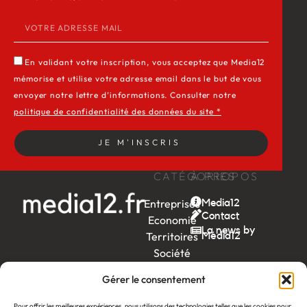
En validant votre inscription, vous acceptez que Media12
mémorise et utilise votre adresse email dans le but de vous
envoyer notre lettre d’informations. Consulter notre
politique de confidentialité des données du site *
JE M'INSCRIS
CATÉGORIES
À PROPOS
Entreprises
Media12
Contact
Economie
La news by
Territoires
Média12
Société
Week-
Gérer le consentement
end
Ambition
Pour offrir les meilleures expériences, nous utilisons des technologies telles que les cookies pour