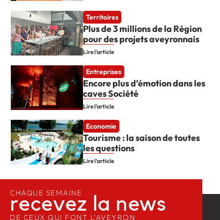
Territoires
Plus de 3 millions de la Région
pour des projets aveyronnais
Lire l'article
Entreprises
Encore plus d’émotion dans les
caves Société
Lire l'article
Economie
Tourisme : la saison de toutes
les questions
Lire l'article
CHAQUE SEMAINE
recevez la news​
DE CEUX QUI FONT L’AVEYRON