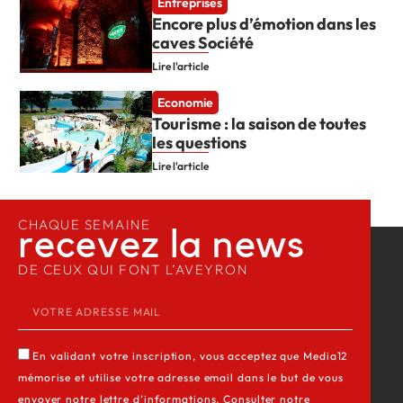
Entreprises
Encore plus d’émotion dans les
caves Société
Lire l'article
Economie
Tourisme : la saison de toutes
les questions
Lire l'article
CHAQUE SEMAINE
recevez la news​
DE CEUX QUI FONT L’AVEYRON
En validant votre inscription, vous acceptez que Media12
mémorise et utilise votre adresse email dans le but de vous
envoyer notre lettre d’informations. Consulter notre