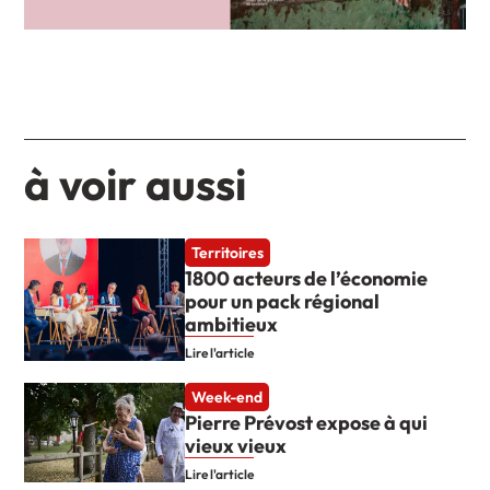
à voir aussi
Territoires
1800 acteurs de l’économie
pour un pack régional
ambitieux
Lire l'article
Week-end
Pierre Prévost expose à qui
vieux vieux
Lire l'article