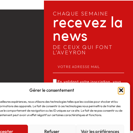
CHAQUE SEMAINE
recevez la
news​
DE CEUX QUI FONT
L’AVEYRON
En validant votre inscription, vous
acceptez que Media12 mémorise et
Gérer le consentement
utilise votre adresse email dans le but
meilleures expériences, nous utilisons des technologies telles que les cookies pour stocker et/ou
de vous envoyer notre lettre
ormations des appareils. Le fait de consentir à ces technologies nous permettra de traiter des
 Web
©2026
Mentions légales
d’informations. Consulter notre
ue le comportement de navigation ou les ID uniques sur ce site. Le fait de ne pas consentir ou de
entement peut avoir un effet négatif sur certaines caractéristiques et fonctions.
politique de confidentialité des
données du site *
cepter
Refuser
Voir les préférences