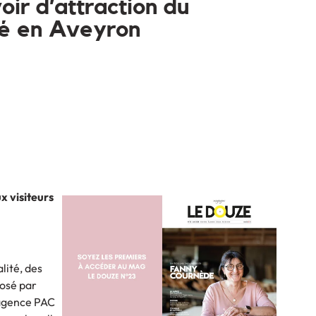
oir d’attraction du
ué en Aveyron
x visiteurs
lité, des
posé par
’agence PAC