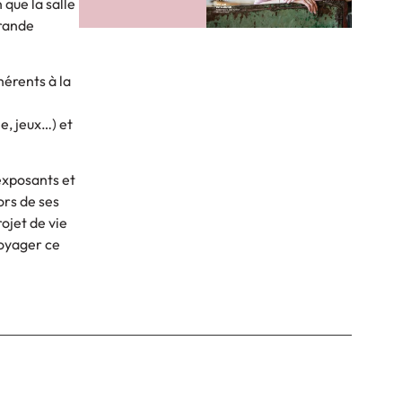
que la salle
grande
hérents à la
e, jeux…) et
exposants et
ors de ses
ojet de vie
voyager ce