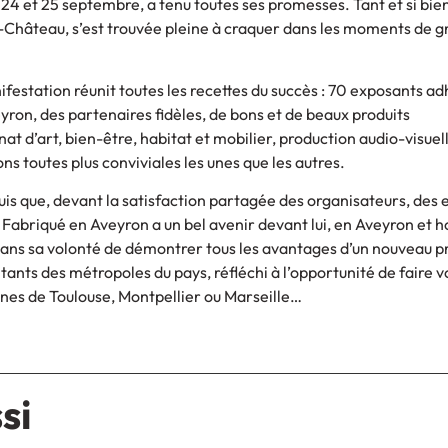
4 et 25 septembre, a tenu toutes ses promesses. Tant et si bien 
e-Château, s’est trouvée pleine à craquer dans les moments de 
nifestation réunit toutes les recettes du succès : 70 exposants ad
ron, des partenaires fidèles, de bons et de beaux produits
at d’art, bien-être, habitat et mobilier, production audio-visuell
ns toutes plus conviviales les unes que les autres.
is que, devant la satisfaction partagée des organisateurs, des 
u Fabriqué en Aveyron a un bel avenir devant lui, en Aveyron et h
dans sa volonté de démontrer tous les avantages d’un nouveau pr
tants des métropoles du pays, réfléchi à l’opportunité de faire 
sines de Toulouse, Montpellier ou Marseille…
si