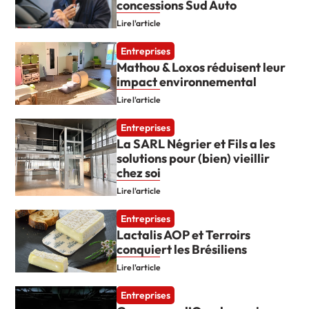
concessions Sud Auto
Lire l'article
Entreprises
Mathou & Loxos réduisent leur
impact environnemental
Lire l'article
Entreprises
La SARL Négrier et Fils a les
solutions pour (bien) vieillir
chez soi
Lire l'article
Entreprises
Lactalis AOP et Terroirs
conquiert les Brésiliens
Lire l'article
Entreprises