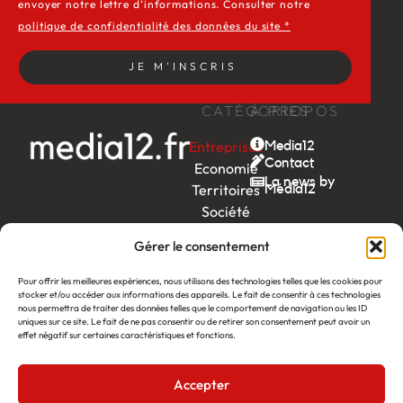
envoyer notre lettre d’informations. Consulter notre
politique de confidentialité des données du site *
JE M'INSCRIS
CATÉGORIES
À PROPOS
Entreprises
Media12
Contact
Economie
La news by
Territoires
Média12
Société
Week-
Gérer le consentement
end
Ambition
Pour offrir les meilleures expériences, nous utilisons des technologies telles que les cookies pour
by EDF
stocker et/ou accéder aux informations des appareils. Le fait de consentir à ces technologies
nous permettra de traiter des données telles que le comportement de navigation ou les ID
uniques sur ce site. Le fait de ne pas consentir ou de retirer son consentement peut avoir un
itw
by
effet négatif sur certaines caractéristiques et fonctions.
Léa
Accepter
Média12
Création : Linov Agence Web
©2026
Mentions légales