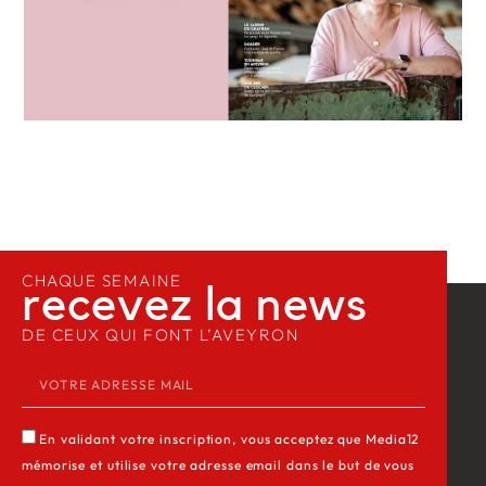
CHAQUE SEMAINE
recevez la news​
DE CEUX QUI FONT L’AVEYRON
En validant votre inscription, vous acceptez que Media12
mémorise et utilise votre adresse email dans le but de vous