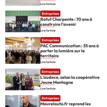
Lire l'article
Entreprises
Batut Charpente : 70 ans à
construire l’avenir
Lire l'article
Entreprises
PAC Communication : 35 ans à
porter la lumière sur le
territoire
Lire l'article
Entreprises
L’audace, selon la coopérative
Jeune Montagne
Lire l'article
Entreprises
Maurelauto.fr reprend les