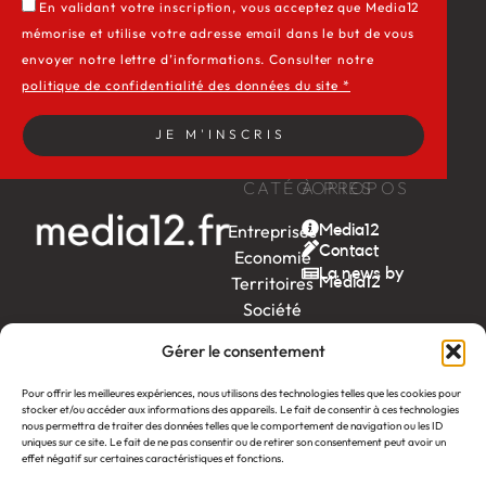
En validant votre inscription, vous acceptez que Media12
mémorise et utilise votre adresse email dans le but de vous
envoyer notre lettre d’informations. Consulter notre
politique de confidentialité des données du site *
JE M'INSCRIS
CATÉGORIES
À PROPOS
Entreprises
Media12
Contact
Economie
La news by
Territoires
Média12
Société
Week-
Gérer le consentement
end
Ambition
Pour offrir les meilleures expériences, nous utilisons des technologies telles que les cookies pour
by EDF
stocker et/ou accéder aux informations des appareils. Le fait de consentir à ces technologies
nous permettra de traiter des données telles que le comportement de navigation ou les ID
uniques sur ce site. Le fait de ne pas consentir ou de retirer son consentement peut avoir un
itw
by
effet négatif sur certaines caractéristiques et fonctions.
Léa