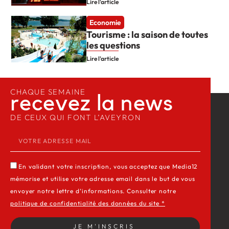
Lire l'article
Economie
Tourisme : la saison de toutes
les questions
Lire l'article
CHAQUE SEMAINE
recevez la news​
DE CEUX QUI FONT L’AVEYRON
En validant votre inscription, vous acceptez que Media12
mémorise et utilise votre adresse email dans le but de vous
envoyer notre lettre d’informations. Consulter notre
politique de confidentialité des données du site *
JE M'INSCRIS