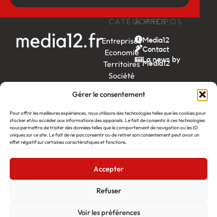
CATÉGORIES
À PROPOS
Entreprises
Media12
Contact
Economie
La news by
Territoires
Média12
Société
Week-
Gérer le consentement
end
Ambition
Pour offrir les meilleures expériences, nous utilisons des technologies telles que les cookies pour
by EDF
stocker et/ou accéder aux informations des appareils. Le fait de consentir à ces technologies
nous permettra de traiter des données telles que le comportement de navigation ou les ID
uniques sur ce site. Le fait de ne pas consentir ou de retirer son consentement peut avoir un
itw
by
effet négatif sur certaines caractéristiques et fonctions.
Léa
Accepter
Média12
Création : Linov Agence Web
©2026
Mentions légales
Refuser
Voir les préférences