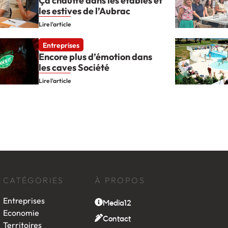
Ça chauffe dans les étables et
les estives de l’Aubrac
Lire l'article
Entreprises
Encore plus d’émotion dans
les caves Société
Lire l'article
CATÉGORIES
À PROPOS
Entreprises
Media12
Economie
Contact
Territoires