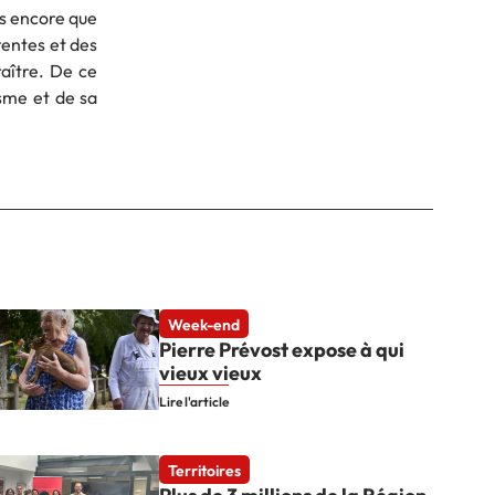
us encore que
tentes et des
aître. De ce
sme et de sa
Week-end
Pierre Prévost expose à qui
vieux vieux
Lire l'article
Territoires