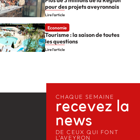
Plus de 3 millions de la Région
pour des projets aveyronnais
Lire l'article
Economie
Tourisme : la saison de toutes
les questions
Lire l'article
CHAQUE SEMAINE
recevez la
news​
DE CEUX QUI FONT
L’AVEYRON