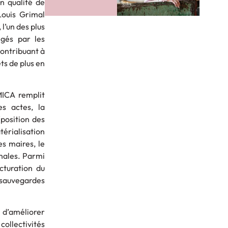
en qualité de
Louis Grimal
l’un des plus
gés par les
contribuant à
ts de plus en
MICA remplit
es actes, la
(position des
térialisation
es maires, le
nales. Parmi
cturation du
 sauvegardes
 d’améliorer
collectivités