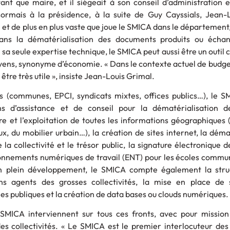
tant que maire, et il siégeait à son conseil d’administration 
sormais à la présidence, à la suite de Guy Cayssials, Jean-
l et de plus en plus vaste que joue le SMICA dans le département, 
ans la dématérialisation des documents produits ou échan
e sa seule expertise technique, le SMICA peut aussi être un outil 
yens, synonyme d’économie. « Dans le contexte actuel de budge
 être très utile », insiste Jean-Louis Grimal.
 (communes, EPCI, syndicats mixtes, offices publics…), le S
ns d’assistance et de conseil pour la dématérialisation d
e et l’exploitation de toutes les informations géographiques 
x, du mobilier urbain…), la création de sites internet, la déma
e la collectivité et le trésor public, la signature électronique d
nnements numériques de travail (ENT) pour les écoles commu
en plein développement, le SMICA compte également la stru
ins agents des grosses collectivités, la mise en place de
es publiques et la création de data bases ou clouds numériques.
 SMICA interviennent sur tous ces fronts, avec pour mission
es collectivités. « Le SMICA est le premier interlocuteur des 