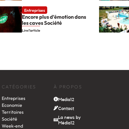
Entreprises
Encore plus d’émotion dans
les caves Société
Lire l'article
CATÉGORIES
À PROPOS
Entreprises
Media12
Economie
Contact
Territoires
La news by
Société
Média12
Week-end