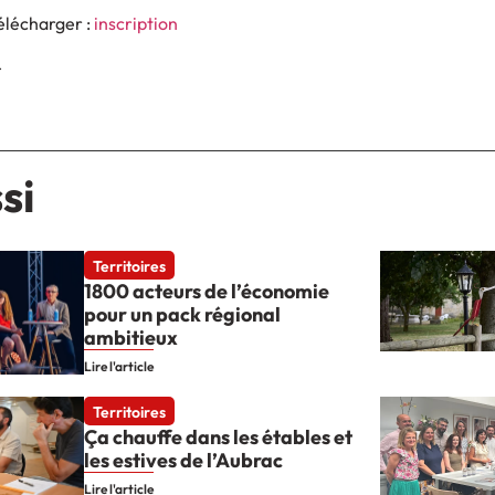
télécharger :
inscription
4
si
Territoires
1800 acteurs de l’économie
pour un pack régional
ambitieux
Lire l'article
Territoires
Ça chauffe dans les étables et
les estives de l’Aubrac
Lire l'article