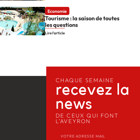
Economie
Tourisme : la saison de toutes
les questions
Lire l'article
CHAQUE SEMAINE
recevez la
news​
DE CEUX QUI FONT
L’AVEYRON