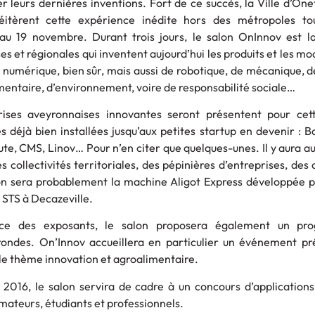
 leurs dernières inventions. Fort de ce succès, la Ville d’One
tèrent cette expérience inédite hors des métropoles tou
 au 19 novembre. Durant trois jours, le salon OnInnov est la
s et régionales qui inventent aujourd’hui les produits et les mo
e numérique, bien sûr, mais aussi de robotique, de mécanique, 
mentaire, d’environnement, voire de responsabilité sociale…
rises aveyronnaises innovantes seront présentent pour ce
s déjà bien installées jusqu’aux petites startup en devenir : B
ute, CMS, Linov… Pour n’en citer que quelques-unes. Il y aura au
collectivités territoriales, des pépinières d’entreprises, des 
lon sera probablement la machine Aligot Express développée p
 STS à Decazeville.
nce des exposants, le salon proposera également un p
rondes. On’Innov accueillera en particulier un événement pr
ur le thème innovation et agroalimentaire.
 2016, le salon servira de cadre à un concours d’application
mateurs, étudiants et professionnels.