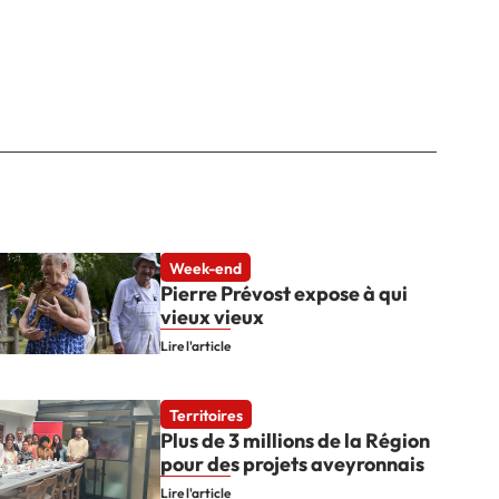
Week-end
Pierre Prévost expose à qui
vieux vieux
Lire l'article
Territoires
Plus de 3 millions de la Région
pour des projets aveyronnais
Lire l'article