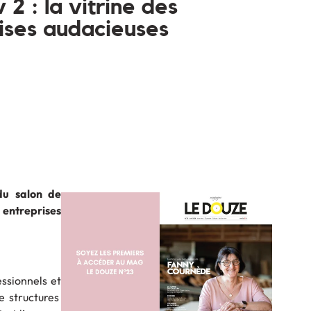
2 : la vitrine des
ises audacieuses
du salon de
 entreprises
essionnels et
de structures