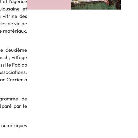
t et l’agence
lousaine et
 vitrine des
des de vie de
de matériaux,
tte deuxième
osch, Eiffage
ssi le Fablab
associations.
ar Carrier à
rogramme de
éparé par le
s numériques