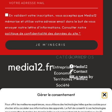
En validant votre inscription, vous acceptez que Media12
mémorise et utilise votre adresse email dans le but de vous
envoyer notre lettre d’informations. Consulter notre
politique de confidentialité des données du site *
JE M'INSCRIS
CATÉGORIES
À PROPOS
Entreprises
Media12
Contact
Economie
La news by
Territoires
Média12
Société
Week-
Gérer le consentement
end
Ambition
Pour offrir les meilleures expériences, nous utilisons des technologies telles que les cookies pour
by EDF
stocker et/ou accéder aux informations des appareils. Le fait de consentir à ces technologies
nous permettra de traiter des données telles que le comportement de navigation ou les ID