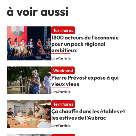
à voir aussi
Territoires
1800 acteurs de l’économie
pour un pack régional
ambitieux
Lire l'article
Week-end
Pierre Prévost expose à qui
vieux vieux
Lire l'article
Territoires
Ça chauffe dans les étables et
les estives de l’Aubrac
Lire l'article