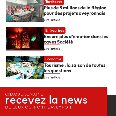
Territoires
Plus de 3 millions de la Région
pour des projets aveyronnais
Lire l'article
Entreprises
Encore plus d’émotion dans les
caves Société
Lire l'article
Economie
Tourisme : la saison de toutes
les questions
Lire l'article
CHAQUE SEMAINE
recevez la news​
DE CEUX QUI FONT L’AVEYRON