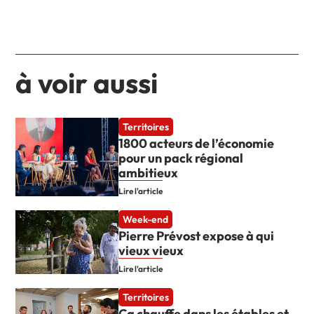
à voir aussi
Territoires
1800 acteurs de l’économie
pour un pack régional
ambitieux
Lire l'article
Week-end
Pierre Prévost expose à qui
vieux vieux
Lire l'article
Territoires
Ça chauffe dans les étables et