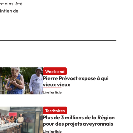
t ainsi été
intien de
Week-end
Pierre Prévost expose à qui
vieux vieux
Lire l'article
Territoires
Plus de 3 millions de la Région
pour des projets aveyronnais
Lire l'article