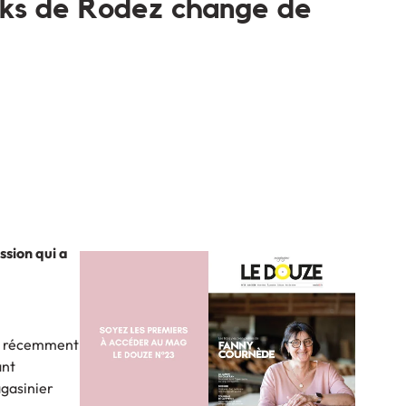
cks de Rodez change de
ssion qui a
té récemment
ant
agasinier