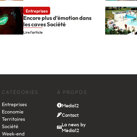
Entreprises
Encore plus d’émotion dans
les caves Société
Lire l'article
CATÉGORIES
À PROPOS
Entreprises
Media12
Economie
Contact
Territoires
La news by
Société
Média12
Week-end