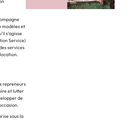
on
accompagne
e modèles et
il s’agisse
tion Service)
des services
location.
rs repreneurs
ire et lutter
évelopper de
’occasion.
rise sous la