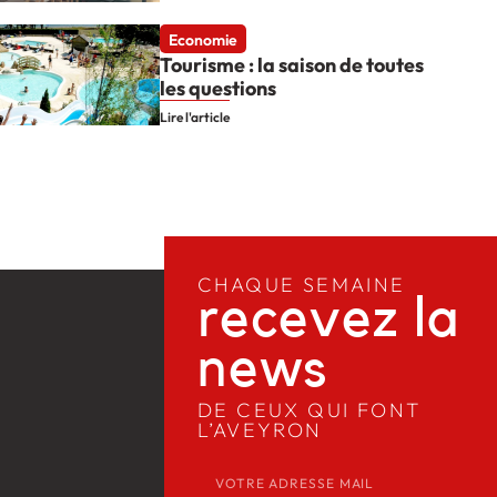
Economie
Tourisme : la saison de toutes
les questions
Lire l'article
CHAQUE SEMAINE
recevez la
news​
DE CEUX QUI FONT
L’AVEYRON