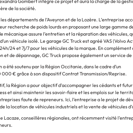
exandra Gombert intègre ce projet et aura la charge de la gesti
ère de la société.
r les départements de l’Aveyron et de la Lozère. L’entreprise 
 leur recherche de poids lourds en proposant une large gamme d
e mécanique assure l’entretien et la réparation des véhicules, qu’
 d’un véhicule isolé. Le garage GC Truck est agréé VAS (Volvo Ac
24h/24 et 7j/7 pour les véhicules de la marque. En complément 
ion et de dépannage, GC Truck propose également un service de 
n a été soutenu par la Région Occitanie, dans le cadre d’un
00 € grâce à son dispositif Contrat Transmission/Reprise.
sitif, la Région a pour objectif d’accompagner les cédants et futu
ss et ainsi maintenir les savoir-faire et les emplois sur le territo
ntreprises faute de repreneurs. Ici, l’entreprise a le projet de d
de la location de véhicules industriels et la vente de véhicules d
e Lacaze, conseillères régionales, ont récemment visité l’entrep
neurs.