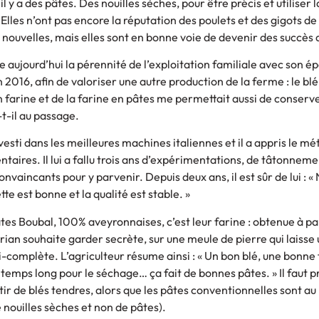
 y a des pâtes. Des nouilles sèches, pour être précis et utiliser l
Elles n’ont pas encore la réputation des poulets et des gigots de
e nouvelles, mais elles sont en bonne voie de devenir des succès 
e aujourd’hui la pérennité de l’exploitation familiale avec son é
n 2016, afin de valoriser une autre production de la ferme : le blé
 farine et de la farine en pâtes me permettait aussi de conserv
-t-il au passage.
esti dans les meilleures machines italiennes et il a appris le mé
taires. Il lui a fallu trois ans d’expérimentations, de tâtonneme
onvaincants pour y parvenir. Depuis deux ans, il est sûr de lui : «
te est bonne et la qualité est stable. »
âtes Boubal, 100% aveyronnaises, c’est leur farine : obtenue à pa
orian souhaite garder secrète, sur une meule de pierre qui laisse
-complète. L’agriculteur résume ainsi : « Un bon blé, une bonne f
temps long pour le séchage… ça fait de bonnes pâtes. » Il faut p
rtir de blés tendres, alors que les pâtes conventionnelles sont au 
de nouilles sèches et non de pâtes).