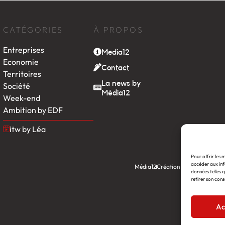
CATÉGORIES
À PROPOS
Entreprises
Media12
Economie
Contact
Territoires
La news by
Société
Média12
Week-end
Ambition by EDF
itw by Léa
Pour offrir les 
accéder aux inf
Média12
Création : Linov Agence
données telles q
retirer son cons
Ac