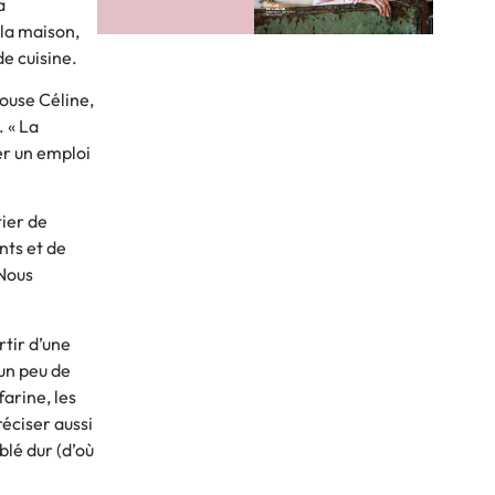
a
 la maison,
de cuisine.
pouse Céline,
. « La
er un emploi
tier de
nts et de
 Nous
rtir d’une
 un peu de
arine, les
réciser aussi
blé dur (d’où