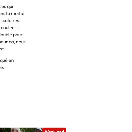
ces qui
ns la moitié
 scolaires.
s couleurs.
 double pour
pour ça, nous
nt.
iqué en
le.
Week-end