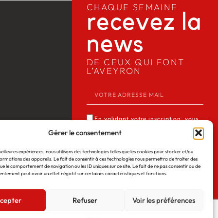
CHAQUE SEMAINE
recevez la
news​
DE CEUX QUI FONT
L’AVEYRON
En validant votre inscription, vous
acceptez que Media12 mémorise et
Gérer le consentement
utilise votre adresse email dans le but
meilleures expériences, nous utilisons des technologies telles que les cookies pour stocker et/ou
de vous envoyer notre lettre
ormations des appareils. Le fait de consentir à ces technologies nous permettra de traiter des
 Web
©2026
Mentions légales
d’informations. Consulter notre
ue le comportement de navigation ou les ID uniques sur ce site. Le fait de ne pas consentir ou de
entement peut avoir un effet négatif sur certaines caractéristiques et fonctions.
politique de confidentialité des
données du site *
cepter
Refuser
Voir les préférences
JE M'INSCRIS