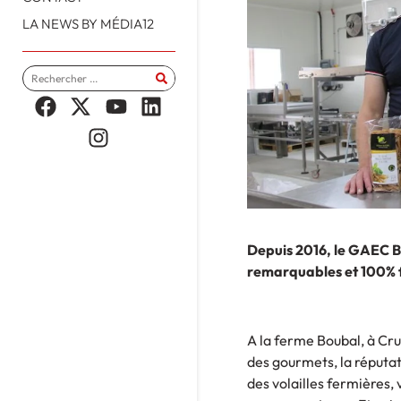
LA NEWS BY MÉDIA12
Depuis 2016, le GAEC Bo
remarquables et 100% 
A la ferme Boubal, à Cruéj
des gourmets, la réputati
des volailles fermières,