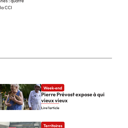
nnes : quatre
la CCI
Week-end
Pierre Prévost expose à qui
vieux vieux
Lire l'article
Territoires