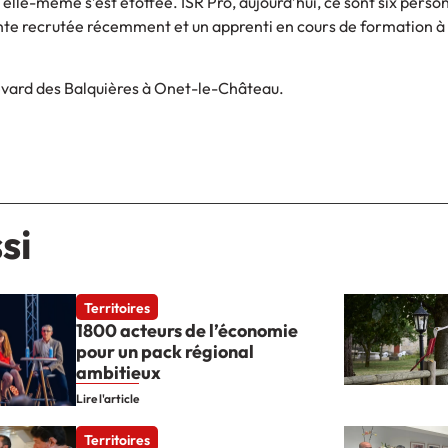
 elle-même s’est étoffée. ISR Pro, aujourd’hui, ce sont six perso
ante recrutée récemment et un apprenti en cours de formation à 
levard des Balquières à Onet-le-Château.
si
Territoires
1800 acteurs de l’économie
pour un pack régional
ambitieux
Lire l'article
Territoires