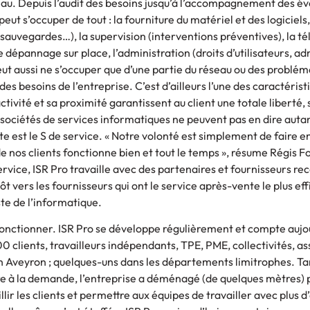
eau. Depuis l’audit des besoins jusqu’à l’accompagnement des év
eut s’occuper de tout : la fourniture du matériel et des logiciels,
 sauvegardes…), la supervision (interventions préventives), la t
e dépannage sur place, l’administration (droits d’utilisateurs, ad
ut aussi ne s’occuper que d’une partie du réseau ou des problém
des besoins de l’entreprise. C’est d’ailleurs l’une des caractérist
activité et sa proximité garantissent au client une totale liberté,
sociétés de services informatiques ne peuvent pas en dire autan
nte est le S de service. « Notre volonté est simplement de faire e
e nos clients fonctionne bien et tout le temps », résume Régis Fo
rvice, ISR Pro travaille avec des partenaires et fournisseurs rec
t vers les fournisseurs qui ont le service après-vente le plus eff
ste de l’informatique.
fonctionner. ISR Pro se développe régulièrement et compte aujo
00 clients, travailleurs indépendants, TPE, PME, collectivités, a
n Aveyron ; quelques-uns dans les départements limitrophes. Tan
e à la demande, l’entreprise a déménagé (de quelques mètres)
lir les clients et permettre aux équipes de travailler avec plus d’