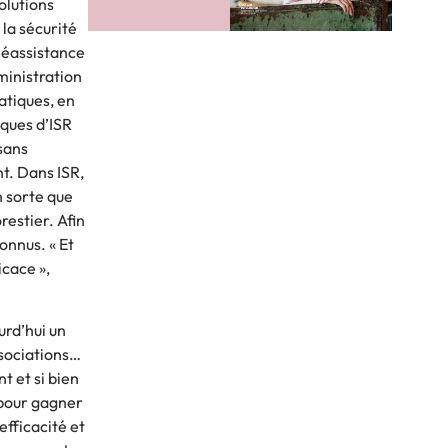
olutions
 la sécurité
éléassistance
ministration
atiques, en
iques d’ISR
 sans
t. Dans ISR,
n sorte que
restier. Afin
onnus. « Et
icace »,
urd’hui un
ssociations…
t et si bien
 pour gagner
efficacité et