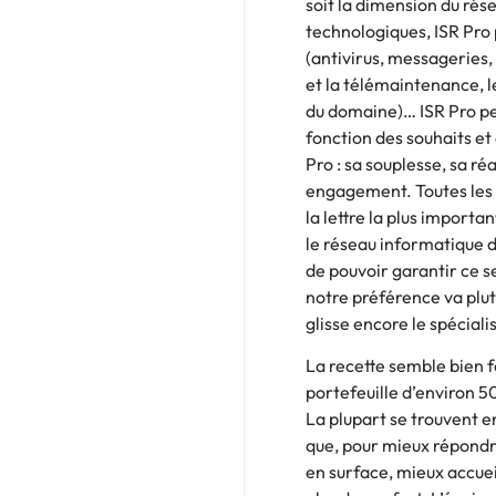
soit la dimension du rés
technologiques, ISR Pro p
(antivirus, messageries,
et la télémaintenance, l
du domaine)… ISR Pro pe
fonction des souhaits et 
Pro : sa souplesse, sa ré
engagement. Toutes les 
la lettre la plus importa
le réseau informatique d
de pouvoir garantir ce se
notre préférence va plutô
glisse encore le spéciali
La recette semble bien 
portefeuille d’environ 5
La plupart se trouvent e
que, pour mieux répondr
en surface, mieux accueil