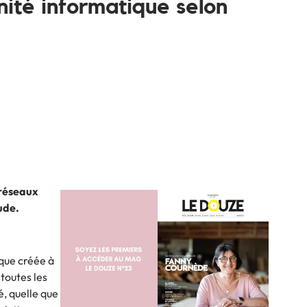
nité informatique selon
 réseaux
ude.
ique créée à
toutes les
é, quelle que