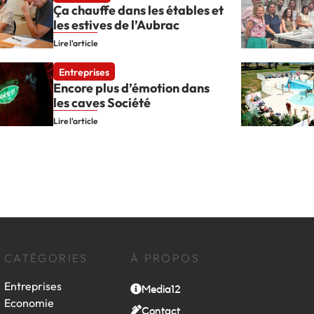
Ça chauffe dans les étables et
les estives de l’Aubrac
Lire l'article
Entreprises
Encore plus d’émotion dans
les caves Société
Lire l'article
CATÉGORIES
À PROPOS
Entreprises
Media12
Economie
Contact