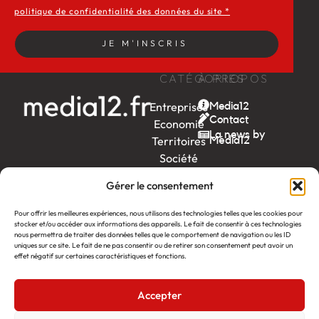
politique de confidentialité des données du site *
JE M'INSCRIS
CATÉGORIES
À PROPOS
Entreprises
Media12
Contact
Economie
La news by
Territoires
Média12
Société
Week-
Gérer le consentement
end
Ambition
Pour offrir les meilleures expériences, nous utilisons des technologies telles que les cookies pour
by EDF
stocker et/ou accéder aux informations des appareils. Le fait de consentir à ces technologies
nous permettra de traiter des données telles que le comportement de navigation ou les ID
uniques sur ce site. Le fait de ne pas consentir ou de retirer son consentement peut avoir un
itw
by
effet négatif sur certaines caractéristiques et fonctions.
Léa
Accepter
Média12
Création : Linov Agence Web
©2026
Mentions légales