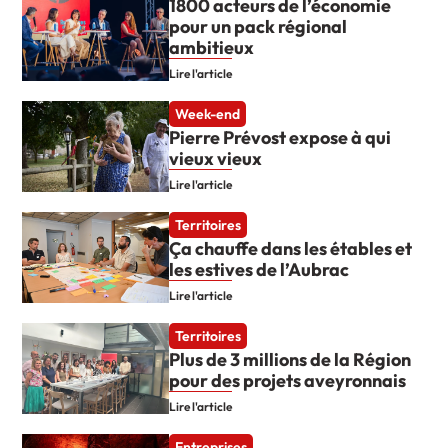
1800 acteurs de l’économie
pour un pack régional
ambitieux
Lire l'article
Week-end
Pierre Prévost expose à qui
vieux vieux
Lire l'article
Territoires
Ça chauffe dans les étables et
les estives de l’Aubrac
Lire l'article
Territoires
Plus de 3 millions de la Région
pour des projets aveyronnais
Lire l'article
Entreprises