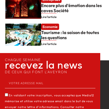
Encore plus d’émotion dans les
caves Société
Lire l'article
Economie
Tourisme : la saison de toutes
les questions
Lire l'article
CHAQUE SEMAINE
recevez la news​
DE CEUX QUI FONT L’AVEYRON
En validant votre inscription, vous acceptez que Media12
mémorise et utilise votre adresse email dans le but de vous
envoyer notre lettre d’informations. Consulter notre