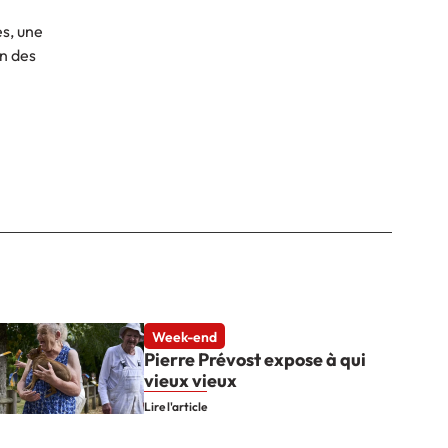
es, une
on des
Week-end
Pierre Prévost expose à qui
vieux vieux
Lire l'article