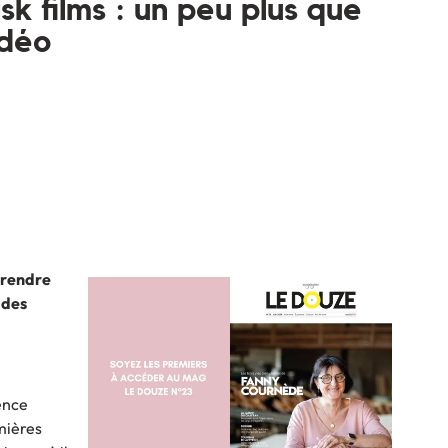
 films : un peu plus que
idéo
 rendre
 des
ence
mières