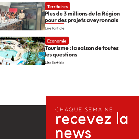
Territoires
Plus de 3 millions de la Région
pour des projets aveyronnais
Lire l'article
Economie
Tourisme : la saison de toutes
les questions
Lire l'article
CHAQUE SEMAINE
recevez la
news​