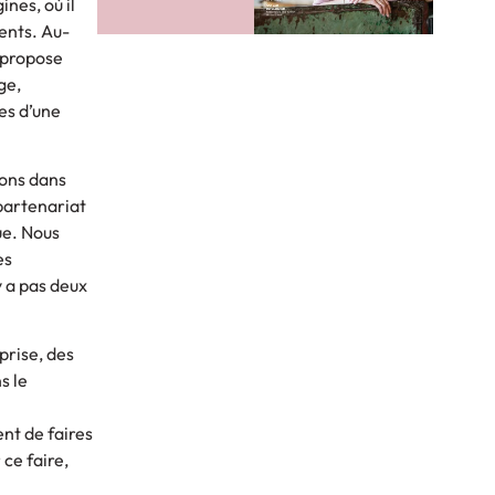
nes, où il
ents. Au-
k propose
ge,
es d’une
ions dans
partenariat
ue. Nous
es
y a pas deux
prise, des
s le
nt de faires
ce faire,