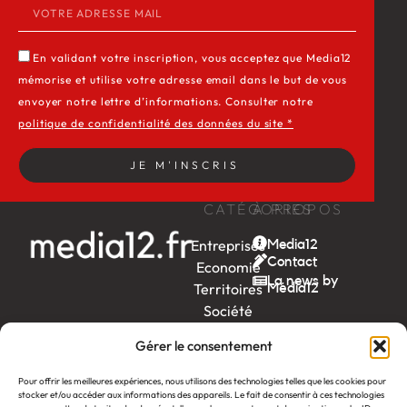
En validant votre inscription, vous acceptez que Media12
mémorise et utilise votre adresse email dans le but de vous
envoyer notre lettre d’informations. Consulter notre
politique de confidentialité des données du site *
JE M'INSCRIS
CATÉGORIES
À PROPOS
Entreprises
Media12
Contact
Economie
La news by
Territoires
Média12
Société
Week-
Gérer le consentement
end
Ambition
Pour offrir les meilleures expériences, nous utilisons des technologies telles que les cookies pour
stocker et/ou accéder aux informations des appareils. Le fait de consentir à ces technologies
by EDF