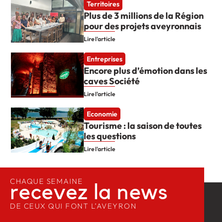
Territoires
Plus de 3 millions de la Région
pour des projets aveyronnais
Lire l'article
Entreprises
Encore plus d’émotion dans les
caves Société
Lire l'article
Economie
Tourisme : la saison de toutes
les questions
Lire l'article
CHAQUE SEMAINE
recevez la news​
DE CEUX QUI FONT L’AVEYRON