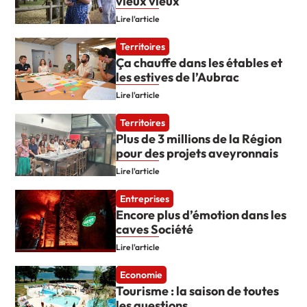
vieux vieux
Lire l'article
Territoires
Ça chauffe dans les étables et
les estives de l’Aubrac
Lire l'article
Territoires
Plus de 3 millions de la Région
pour des projets aveyronnais
Lire l'article
Entreprises
Encore plus d’émotion dans les
caves Société
Lire l'article
Economie
Tourisme : la saison de toutes
les questions