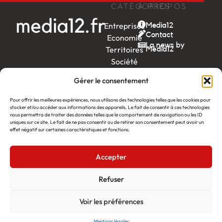
CATÉGORIES
À PROPOS
Entreprises
Media12
Contact
Economie
La news by
Territoires
Média12
Société
Week-
Gérer le consentement
end
Ambition
Pour offrir les meilleures expériences, nous utilisons des technologies telles que les cookies pour
by EDF
stocker et/ou accéder aux informations des appareils. Le fait de consentir à ces technologies
nous permettra de traiter des données telles que le comportement de navigation ou les ID
uniques sur ce site. Le fait de ne pas consentir ou de retirer son consentement peut avoir un
itw
by
effet négatif sur certaines caractéristiques et fonctions.
Léa
Accepter
Média12
Création : Linov Agence Web
©2026
Mentions légales
Refuser
Voir les préférences
Mentions légales