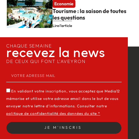
Economie
Tourisme : la saison de toutes
les questions
Lire l'article
CHAQUE SEMAINE
recevez la news​
DE CEUX QUI FONT L’AVEYRON
En validant votre inscription, vous acceptez que Media12
mémorise et utilise votre adresse email dans le but de vous
envoyer notre lettre d’informations. Consulter notre
politique de confidentialité des données du site *
JE M'INSCRIS