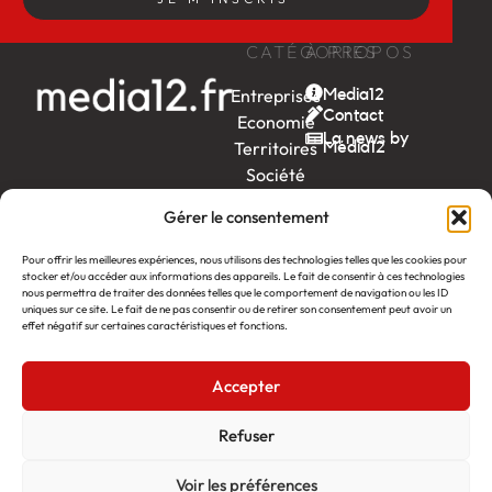
CATÉGORIES
À PROPOS
Entreprises
Media12
Contact
Economie
La news by
Territoires
Média12
Société
Week-
Gérer le consentement
end
Ambition
Pour offrir les meilleures expériences, nous utilisons des technologies telles que les cookies pour
stocker et/ou accéder aux informations des appareils. Le fait de consentir à ces technologies
by EDF
nous permettra de traiter des données telles que le comportement de navigation ou les ID
uniques sur ce site. Le fait de ne pas consentir ou de retirer son consentement peut avoir un
itw
by
effet négatif sur certaines caractéristiques et fonctions.
Léa
Accepter
Média12
Création : Linov Agence Web
©2026
Mentions légales
Refuser
Voir les préférences