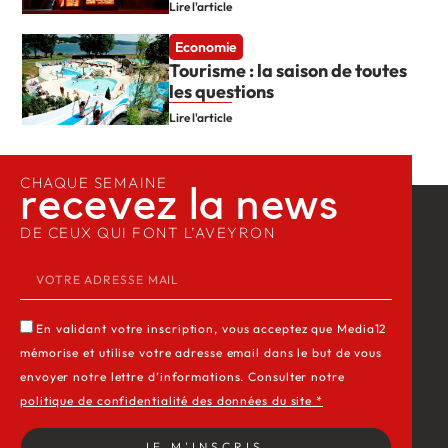
Lire l'article
Economie
Tourisme : la saison de toutes
les questions
Lire l'article
CHAQUE SEMAINE
recevez la news​
DE CEUX QUI FONT L’AVEYRON
En validant votre inscription, vous acceptez que Media12
mémorise et utilise votre adresse email dans le but de vous
envoyer notre lettre d’informations. Consulter notre
politique de confidentialité des données du site *
JE M'INSCRIS