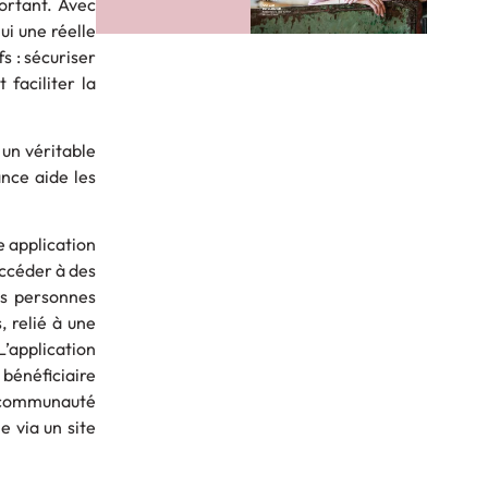
portant. Avec
ui une réelle
s : sécuriser
faciliter la
 un véritable
ance aide les
e application
accéder à des
des personnes
, relié à une
’application
bénéficiaire
a communauté
e via un site