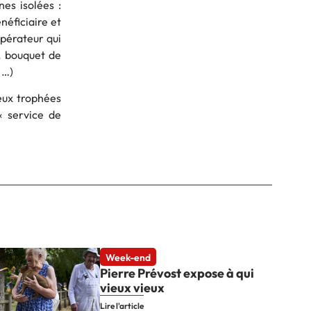
nes isolées :
éficiaire et
opérateur qui
e, bouquet de
 …)
eux trophées
« service de
Week-end
Pierre Prévost expose à qui
vieux vieux
Lire l'article