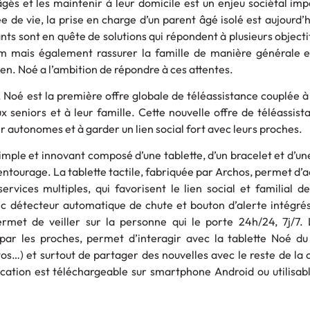
gés et les maintenir à leur domicile est un enjeu sociétal im
e de vie, la prise en charge d’un parent âgé isolé est aujourd’h
ts sont en quête de solutions qui répondent à plusieurs objectif
 mais également rassurer la famille de manière générale et 
ien. Noé a l’ambition de répondre à ces attentes.
 Noé est la première offre globale de téléassistance couplée à
x seniors et à leur famille. Cette nouvelle offre de téléassist
 autonomes et à garder un lien social fort avec leurs proches.
simple et innovant composé d’une tablette, d’un bracelet et d’un
entourage. La tablette tactile, fabriquée par Archos, permet d’
services multiples, qui favorisent le lien social et familial 
ec détecteur automatique de chute et bouton d’alerte intégrés
rmet de veiller sur la personne qui le porte 24h/24, 7j/7. L
par les proches, permet d’interagir avec la tablette Noé du 
os…) et surtout de partager des nouvelles avec le reste de l
ication est téléchargeable sur smartphone Android ou utilisabl