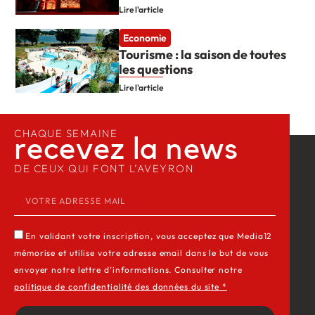
Lire l'article
Economie
Tourisme : la saison de toutes
les questions
Lire l'article
CHAQUE SEMAINE
recevez la news​
DE CEUX QUI FONT L’AVEYRON
En validant votre inscription, vous acceptez que Media12
mémorise et utilise votre adresse email dans le but de vous
envoyer notre lettre d’informations. Consulter notre
politique de confidentialité des données du site *