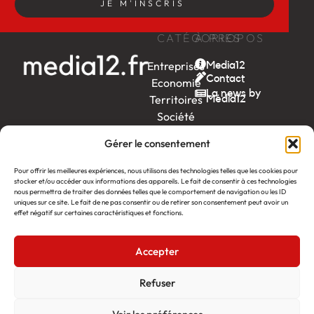
JE M'INSCRIS
CATÉGORIES
À PROPOS
Entreprises
Media12
Contact
Economie
La news by
Territoires
Média12
Société
Week-
Gérer le consentement
end
Ambition
Pour offrir les meilleures expériences, nous utilisons des technologies telles que les cookies pour
by EDF
stocker et/ou accéder aux informations des appareils. Le fait de consentir à ces technologies
nous permettra de traiter des données telles que le comportement de navigation ou les ID
uniques sur ce site. Le fait de ne pas consentir ou de retirer son consentement peut avoir un
itw
by
effet négatif sur certaines caractéristiques et fonctions.
Léa
Accepter
Média12
Création : Linov Agence Web
©2026
Mentions légales
Refuser