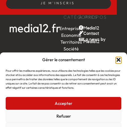
JE M'INSCRIS
CATÉGORIES
À PROPOS
Entreprises
Media12
Contact
Economie
La news by
Territoires
Média12
Société
Week-
Gérer le consentement
end
Ambition
Pour offrir les meilleures expériences, nous utilisons des technologies telles que les cookies pour
by EDF
stocker et/ou accéder aux informations des appareils. Le fait de consentir à ces technologies
nous permettra de traiter des données telles que le comportement de navigation ou les ID
uniques sur ce site. Le fait de ne pas consentir ou de retirer son consentement peut avoir un
itw
by
effet négatif sur certaines caractéristiques et fonctions.
Léa
Accepter
Média12
Création : Linov Agence Web
©2026
Mentions légales
Refuser