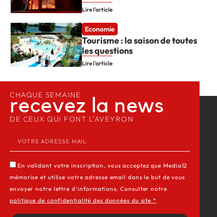
Lire l'article
Economie
Tourisme : la saison de toutes
les questions
Lire l'article
CHAQUE SEMAINE
recevez la news​
DE CEUX QUI FONT L’AVEYRON
En validant votre inscription, vous acceptez que Media12
mémorise et utilise votre adresse email dans le but de vous
envoyer notre lettre d’informations. Consulter notre
politique de confidentialité des données du site *