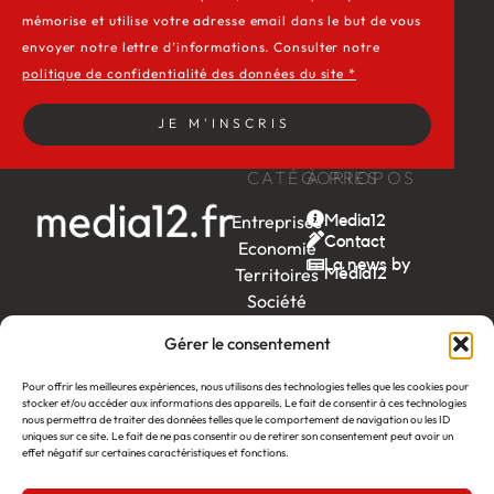
mémorise et utilise votre adresse email dans le but de vous
envoyer notre lettre d’informations. Consulter notre
politique de confidentialité des données du site *
JE M'INSCRIS
CATÉGORIES
À PROPOS
Entreprises
Media12
Contact
Economie
La news by
Territoires
Média12
Société
Week-
Gérer le consentement
end
Ambition
Pour offrir les meilleures expériences, nous utilisons des technologies telles que les cookies pour
by EDF
stocker et/ou accéder aux informations des appareils. Le fait de consentir à ces technologies
nous permettra de traiter des données telles que le comportement de navigation ou les ID
uniques sur ce site. Le fait de ne pas consentir ou de retirer son consentement peut avoir un
itw
by
effet négatif sur certaines caractéristiques et fonctions.
Léa