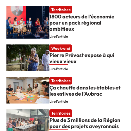
Territoires
1800 acteurs de l’économie
pour un pack régional
ambitieux
Lire l'article
Week-end
Pierre Prévost expose à qui
vieux vieux
Lire l'article
Territoires
Ça chauffe dans les étables et
les estives de l’Aubrac
Lire l'article
Territoires
Plus de 3 millions de la Région
pour des projets aveyronnais