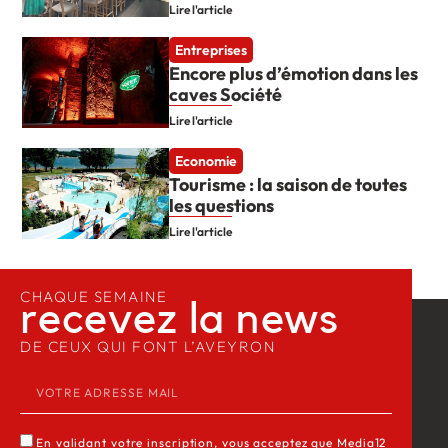
Lire l'article
Entreprises
Encore plus d’émotion dans les
caves Société
Lire l'article
Economie
Tourisme : la saison de toutes
les questions
Lire l'article
CHAQUE SEMAINE
recevez la news​
DE CEUX QUI FONT L’AVEYRON
En validant votre inscription, vous acceptez que Media12