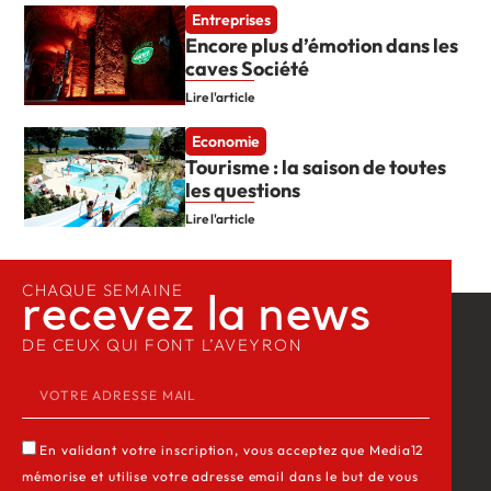
Entreprises
Encore plus d’émotion dans les
caves Société
Lire l'article
Economie
Tourisme : la saison de toutes
les questions
Lire l'article
CHAQUE SEMAINE
recevez la news​
DE CEUX QUI FONT L’AVEYRON
En validant votre inscription, vous acceptez que Media12
mémorise et utilise votre adresse email dans le but de vous