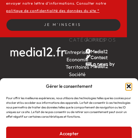
envoyer notre lettre d’informations. Consulter notre
politique de confidentialité des données du site *
JE M'INSCRIS
CATÉGORIES
À PROPOS
Entreprises
Media12
Contact
Economie
La news by
Territoires
Média12
Société
Week-
Gérer le consentement
end
Ambition
Pour offrir les meilleures expériences, nous utilisons des technologies telles que les cookies pour
by EDF
stocker et/ou accéder aux informations des appareils. Le fait de consentir à ces technologies
nous permettra de traiter des données telles que le comportement de navigation ou les ID
uniques sur ce site. Le fait de ne pas consentir ou de retirer son consentement peut avoir un
itw
by
effet négatif sur certaines caractéristiques et fonctions.
Léa
Accepter