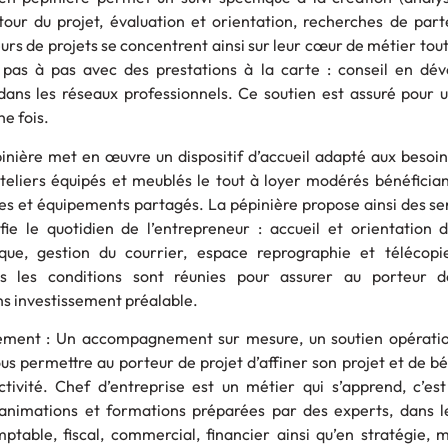
our du projet, évaluation et orientation, recherches de part
rs de projets se concentrent ainsi sur leur cœur de métier tout
as à pas avec des prestations à la carte : conseil en dé
dans les réseaux professionnels. Ce soutien est assuré pour 
e fois.
nière met en œuvre un dispositif d’accueil adapté aux besoin
ateliers équipés et meublés le tout à loyer modérés bénéficia
s et équipements partagés. La pépinière propose ainsi des ser
ie le quotidien de l’entrepreneur : accueil et orientation de
ue, gestion du courrier, espace reprographie et télécopi
s les conditions sont réunies pour assurer au porteur d
s investissement préalable.
pement : Un accompagnement sur mesure, un soutien opératio
us permettre au porteur de projet d’affiner son projet et de bé
ctivité. Chef d’entreprise est un métier qui s’apprend, c’est
animations et formations préparées par des experts, dans 
omptable, fiscal, commercial, financier ainsi qu’en stratégie