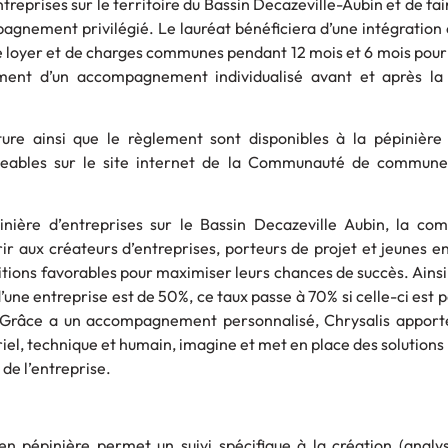
reprises sur le territoire du Bassin Decazeville-Aubin et de fai
pagnement privilégié. Le lauréat bénéficiera d’une intégration
 loyer et de charges communes pendant 12 mois et 6 mois pour 
ement d’un accompagnement individualisé avant et après la
ure ainsi que le règlement sont disponibles à la pépinière 
geables sur le site internet de la Communauté de commun
nière d’entreprises sur le Bassin Decazeville Aubin, la c
r aux créateurs d’entreprises, porteurs de projet et jeunes e
itions favorables pour maximiser leurs chances de succès. Ainsi
 d’une entreprise est de 50%, ce taux passe à 70% si celle-ci est 
. Grâce a un accompagnement personnalisé, Chrysalis apport
iel, technique et humain, imagine et met en place des solutions 
 de l’entreprise.
 en pépinière permet un suivi spécifique à la création (analy