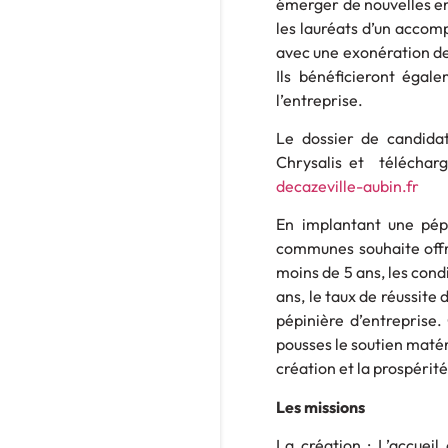
émerger de nouvelles ent
les lauréats d’un accom
avec une exonération de
Ils bénéficieront égal
l’entreprise.
Le dossier de candidat
Chrysalis et téléchar
decazeville-aubin.fr
En implantant une pépi
communes souhaite offri
moins de 5 ans, les cond
ans, le taux de réussite
pépinière d’entreprise
pousses le soutien matér
création et la prospérité
Les missions
La création : L’accueil