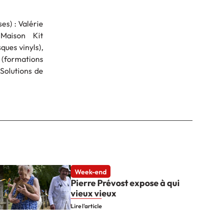
es) : Valérie
 Maison Kit
ques vinyls),
 (formations
 Solutions de
Week-end
Pierre Prévost expose à qui
vieux vieux
Lire l'article