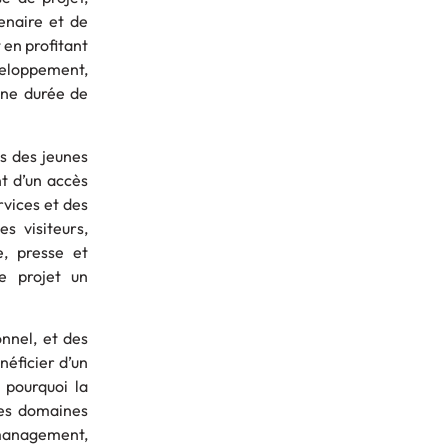
enaire et de
 en profitant
veloppement,
une durée de
s des jeunes
nt d’un accès
vices et des
s visiteurs,
e, presse et
e projet un
nnel, et des
néficier d’un
 pourquoi la
les domaines
, management,