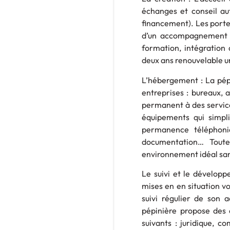
échanges et conseil aut
financement). Les porteu
d’un accompagnement p
formation, intégration 
deux ans renouvelable un
L’hébergement : La pépi
entreprises : bureaux, 
permanent à des service
équipements qui simplif
permanence téléphoniq
documentation… Toute
environnement idéal san
Le suivi et le dévelop
mises en en situation vo
suivi régulier de son a
pépinière propose des 
suivants : juridique, c