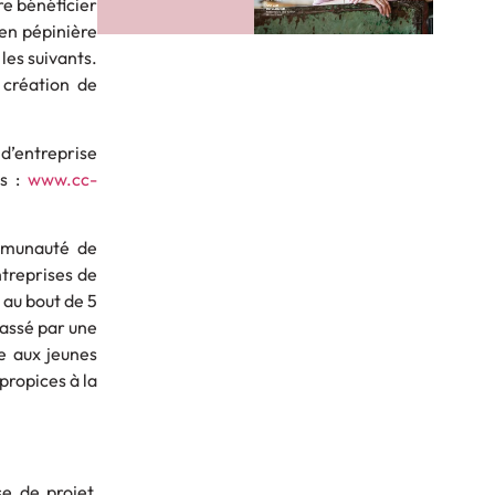
re bénéficier
 en pépinière
les suivants.
 création de
d’entreprise
es :
www.cc-
ommunauté de
ntreprises de
 au bout de 5
passé par une
e aux jeunes
propices à la
se de projet,