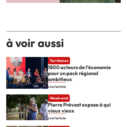
à voir aussi
Territoires
1800 acteurs de l’économie
pour un pack régional
ambitieux
Lire l'article
Week-end
Pierre Prévost expose à qui
vieux vieux
Lire l'article