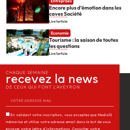
Entreprises
Encore plus d’émotion dans les
caves Société
Lire l'article
Economie
Tourisme : la saison de toutes
les questions
Lire l'article
CHAQUE SEMAINE
recevez la news​
DE CEUX QUI FONT L’AVEYRON
En validant votre inscription, vous acceptez que Media12
mémorise et utilise votre adresse email dans le but de vous
envoyer notre lettre d’informations. Consulter notre