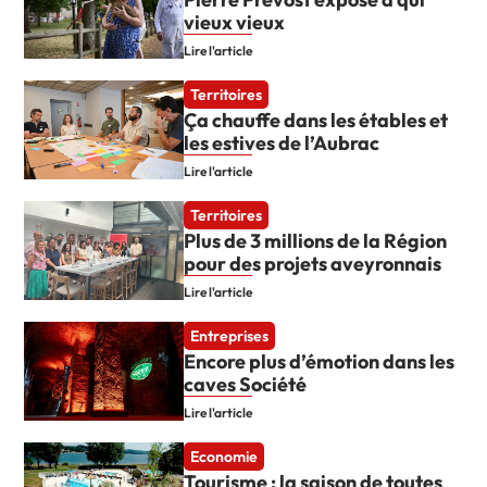
vieux vieux
Lire l'article
Territoires
Ça chauffe dans les étables et
les estives de l’Aubrac
Lire l'article
Territoires
Plus de 3 millions de la Région
pour des projets aveyronnais
Lire l'article
Entreprises
Encore plus d’émotion dans les
caves Société
Lire l'article
Economie
Tourisme : la saison de toutes