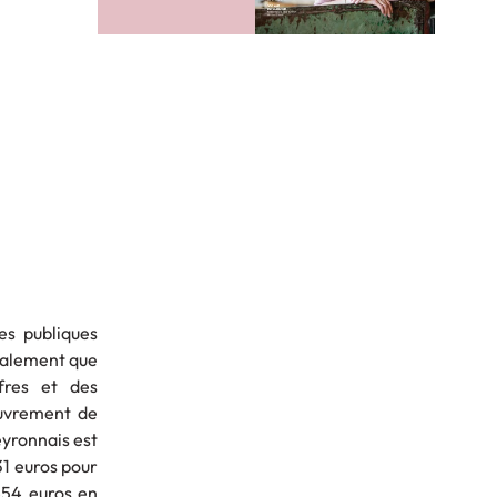
es publiques
ralement que
ffres et des
ouvrement de
eyronnais est
31 euros pour
454 euros en