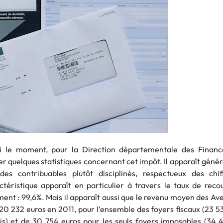
si le moment, pour la Direction départementale des Financ
 quelques statistiques concernant cet impôt. Il apparaît géné
des contribuables plutôt disciplinés, respectueux des chi
ctéristique apparaît en particulier à travers le taux de rec
ent : 99,6%. Mais il apparaît aussi que le revenu moyen des Av
 de 20 232 euros en 2011, pour l’ensemble des foyers fiscaux (23 5
s) et de 30 754 euros pour les seuls foyers imposables (34 