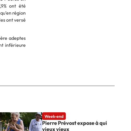
7,9% ont été
 qu’en région
les ont versé
guère adeptes
nt inférieure
Week-end
Pierre Prévost expose à qui
vieux vieux