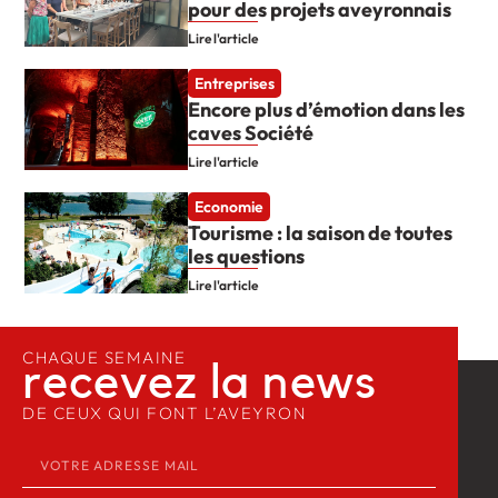
pour des projets aveyronnais
Lire l'article
Entreprises
Encore plus d’émotion dans les
caves Société
Lire l'article
Economie
Tourisme : la saison de toutes
les questions
Lire l'article
CHAQUE SEMAINE
recevez la news​
DE CEUX QUI FONT L’AVEYRON