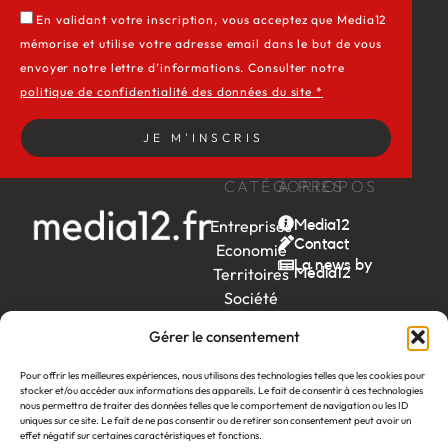
En validant votre inscription, vous acceptez que Media12
mémorise et utilise votre adresse email dans le but de vous
envoyer notre lettre d’informations. Consulter notre
politique de confidentialité des données du site *
JE M'INSCRIS
CATÉGORIES
À PROPOS
Entreprises
Media12
Contact
Economie
La news by
Territoires
Média12
Société
Week-
Gérer le consentement
end
Ambition
Pour offrir les meilleures expériences, nous utilisons des technologies telles que les cookies pour
stocker et/ou accéder aux informations des appareils. Le fait de consentir à ces technologies
by EDF
nous permettra de traiter des données telles que le comportement de navigation ou les ID
uniques sur ce site. Le fait de ne pas consentir ou de retirer son consentement peut avoir un
itw
by
effet négatif sur certaines caractéristiques et fonctions.
Léa