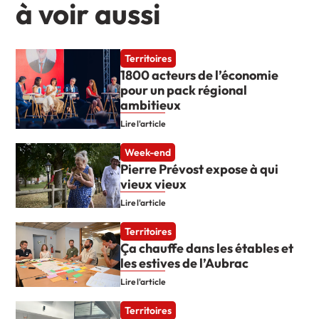
à voir aussi
Territoires
1800 acteurs de l’économie
pour un pack régional
ambitieux
Lire l'article
Week-end
Pierre Prévost expose à qui
vieux vieux
Lire l'article
Territoires
Ça chauffe dans les étables et
les estives de l’Aubrac
Lire l'article
Territoires