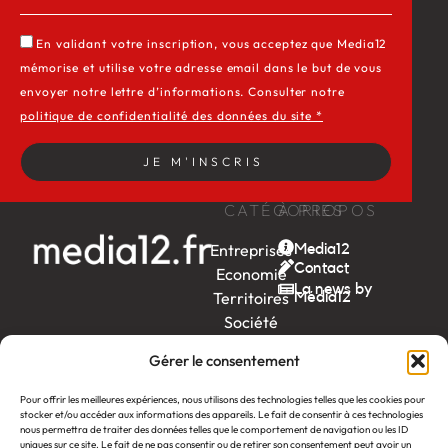
En validant votre inscription, vous acceptez que Media12
mémorise et utilise votre adresse email dans le but de vous
envoyer notre lettre d’informations. Consulter notre
politique de confidentialité des données du site *
JE M'INSCRIS
CATÉGORIES
À PROPOS
Entreprises
Media12
Contact
Economie
La news by
Territoires
Média12
Société
Week-
Gérer le consentement
end
Ambition
Pour offrir les meilleures expériences, nous utilisons des technologies telles que les cookies pour
stocker et/ou accéder aux informations des appareils. Le fait de consentir à ces technologies
by EDF
nous permettra de traiter des données telles que le comportement de navigation ou les ID
uniques sur ce site. Le fait de ne pas consentir ou de retirer son consentement peut avoir un