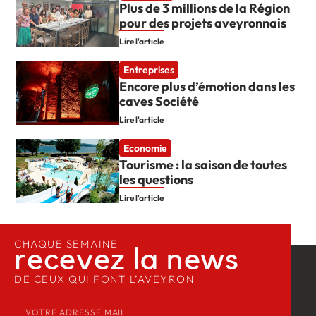
Plus de 3 millions de la Région
pour des projets aveyronnais
Lire l'article
Entreprises
Encore plus d’émotion dans les
caves Société
Lire l'article
Economie
Tourisme : la saison de toutes
les questions
Lire l'article
CHAQUE SEMAINE
recevez la news​
DE CEUX QUI FONT L’AVEYRON