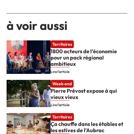
à voir aussi
Territoires
1800 acteurs de l’économie
pour un pack régional
ambitieux
Lire l'article
Week-end
Pierre Prévost expose à qui
vieux vieux
Lire l'article
Territoires
Ça chauffe dans les étables et
les estives de l’Aubrac