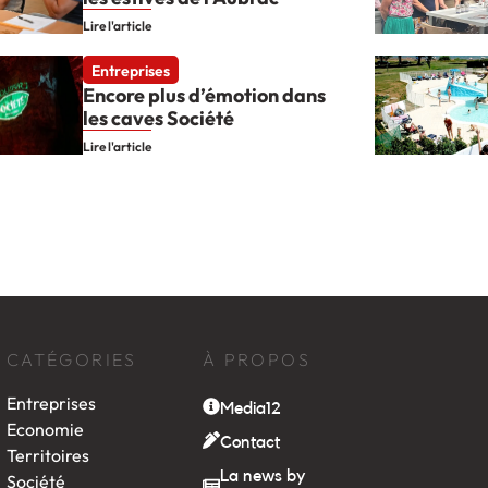
Lire l'article
Entreprises
Encore plus d’émotion dans
les caves Société
Lire l'article
CATÉGORIES
À PROPOS
Entreprises
Media12
Economie
Contact
Territoires
La news by
Société