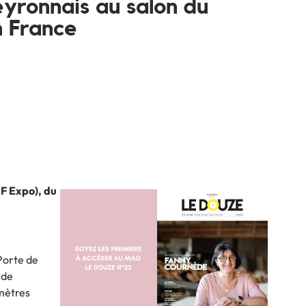
yronnais au salon du
 France
IF Expo), du
Porte de
 de
 mètres