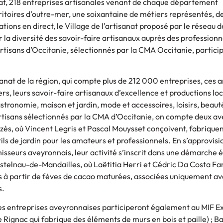
anat, 218 entreprises artisanales venant de chaque département
ritoires d’outre-mer, une soixantaine de métiers représentés, d
ions en direct, le Village de l’artisanat proposé par le réseau 
 la diversité des savoir-faire artisanaux auprès des professionn
artisans d’Occitanie, sélectionnés par la CMA Occitanie, partici
nat de la région, qui compte plus de 212 000 entreprises, ces a
rs, leurs savoir-faire artisanaux d’excellence et productions lo
stronomie, maison et jardin, mode et accessoires, loisirs, beaut
rtisans sélectionnés par la CMA d’Occitanie, on compte deux av
zès, où Vincent Legris et Pascal Mouysset conçoivent, fabriquen
ls de jardin pour les amateurs et professionnels. En s’approvis
isseurs aveyronnais, leur activité s’inscrit dans une démarche é
astelnau-de-Mandailles, où Laëtitia Herri et Cédric Da Costa Fa
s à partir de fèves de cacao maturées, associées uniquement av
s.
res entreprises aveyronnaises participeront également au MIF Ex
e Rignac qui fabrique des éléments de murs en bois et paille) ; B