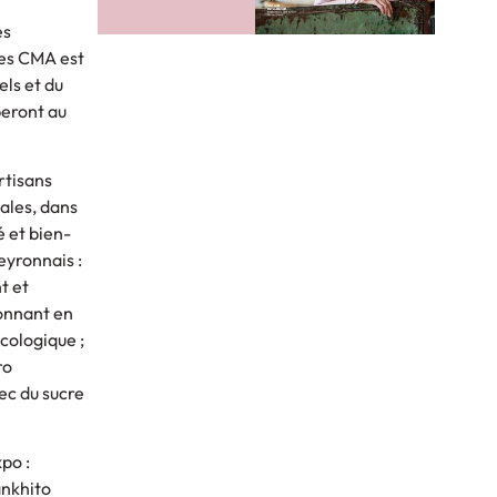
es
des CMA est
els et du
peront au
rtisans
cales, dans
é et bien-
eyronnais :
t et
ionnant en
cologique ;
ro
ec du sucre
po :
ankhito