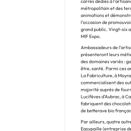
carrés dédiés à l’artis
métropolitain et des ter
animations et démonstrat
l’occasion de promouvoir
grand public. Vingt-six 
MIF Expo.
Ambassadeurs de l’artisa
présenteront leurs métie
des domaines variés : ga
être, santé. Parmi ces a
La Fabriculture, à Moyra
commercialisent des outi
majorité auprès de fourn
Lucifèves d’Aubrac, à C
fabriquent des chocolat
de betterave bio françai
Par ailleurs, quatre aut
Easypaille (entreprise d