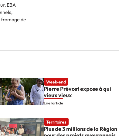
eur, EBA
nnels,
de fromage de
Week-end
Pierre Prévost expose à qui
vieux vieux
Lire l'article
Territoires
Plus de 3 millions de la Région
pour des projets aveyronnais