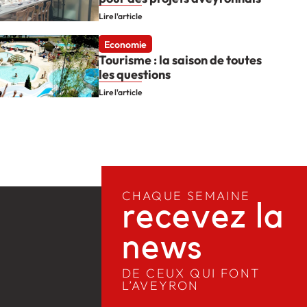
Lire l'article
Economie
Tourisme : la saison de toutes
les questions
Lire l'article
CHAQUE SEMAINE
recevez la
news​
DE CEUX QUI FONT
L’AVEYRON