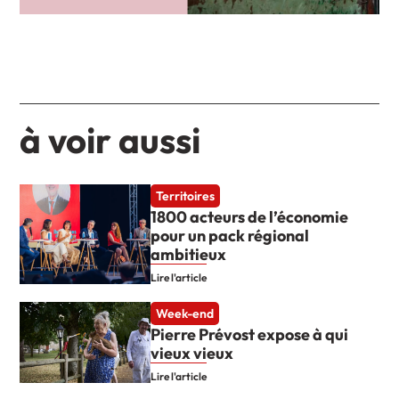
à voir aussi
Territoires
1800 acteurs de l’économie
pour un pack régional
ambitieux
Lire l'article
Week-end
Pierre Prévost expose à qui
vieux vieux
Lire l'article