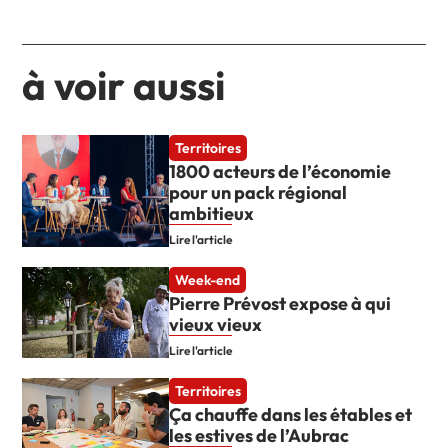
à voir aussi
Territoires
1800 acteurs de l’économie
pour un pack régional
ambitieux
Lire l'article
Week-end
Pierre Prévost expose à qui
vieux vieux
Lire l'article
Territoires
Ça chauffe dans les étables et
les estives de l’Aubrac