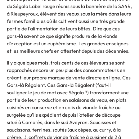
du Ségala Label rouge réunis sous la bannière de la SA4R,
à Rieupeyroux, élèvent des veaux sous la mère dans leurs
fermes familiales où ils cultivent aussi une très grande
partie de l’alimentation de leurs bêtes. Dire que ces
gars-là savent ce que signifie produire de la viande
d’exception est un euphémisme. Les grandes enseignes
et les meilleurs chefs en attestent depuis des décennies.
Il y a quelques mois, trois cents de ces éleveurs se sont
rapprochés encore un peu plus des consommateurs en
créant leur propre marque de vente directe en ligne, Ces
Gars-là Régalent. Ces Gars-là Régalent (faut-il
souligner le jeu de mot avec Ségala ?) transforment une
partie de leur production en salaisons de veau, en plats
cuisinés en conserve et en colis de viande fraîche ou
surgelée qu’ils expédient depuis l’atelier de découpe
situé à Camarès, dans le sud Aveyron. Saucisses et
saucissons, terrines, sautés (aux cèpes, au curry, à la
crème…), coffrets de viande fraîche à cuisiner de 2 à