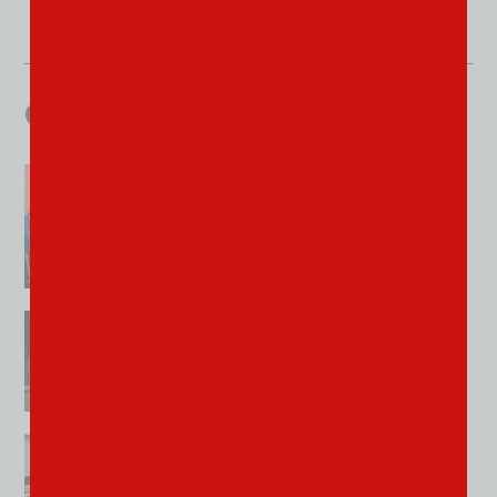
à voir aussi
Territoires
1800 acteurs de l’économie
pour un pack régional
ambitieux
Lire l'article
Week-end
Pierre Prévost expose à qui
vieux vieux
Lire l'article
Territoires
Ça chauffe dans les étables et