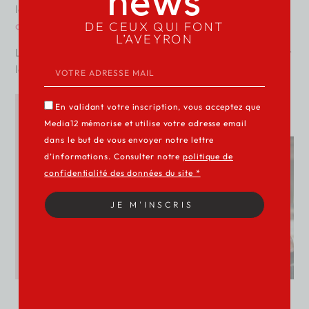
news
le lien
https://www.lacagnottedeschamps.fr/les-projets-
DE CEUX QUI FONT
des-cultivactrices-2021/
L’AVEYRON
Les dons peuvent être défiscalisés à hauteur de 66% pour
les particuliers et 60% pour les entreprises.
En validant votre inscription, vous acceptez que
Media12 mémorise et utilise votre adresse email
dans le but de vous envoyer notre lettre
d’informations. Consulter notre
politique de
confidentialité des données du site *
JE M'INSCRIS