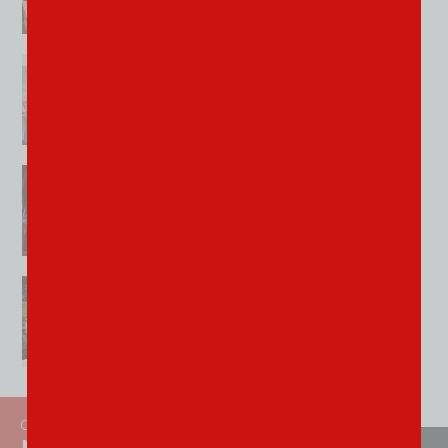
les estives de l’Aubrac
Lire l'article
Territoires
Plus de 3 millions de la Région
pour des projets aveyronnais
Lire l'article
Entreprises
Encore plus d’émotion dans les
caves Société
Lire l'article
Economie
Tourisme : la saison de toutes
les questions
Lire l'article
CHAQUE SEMAINE
recevez la news​