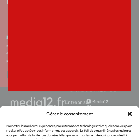
DE CEUX QUI FONT L’AVEYRON
En validant votre inscription, vous acceptez que Media12
mémorise et utilise votre adresse email dans le but de vous
envoyer notre lettre d’informations. Consulter notre
politique de confidentialité des données du site *
JE M'INSCRIS
CATÉGORIES
À PROPOS
Entreprises
Media12
Contact
Economie
Gérer le consentement
La news by
Territoires
Média12
Société
Pour offrir les meilleures expériences, nous utilisons des technologies telles que les cookies pour
stocker et/ou accéder aux informations des appareils. Le fait de consentir à ces technologies
Week-
nous permettra de traiter des données telles que le comportement de navigation ou les ID