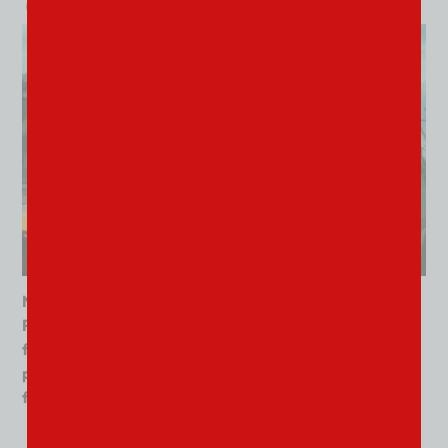
Natacha Lemaire, qui a créé un élevage de chèvres à
Pradinas, a été sélectionnée par l’association de
financement participatif La Cagnotte des Champs,
pour l’achat d’un atelier mobile de transformation
fromagère.