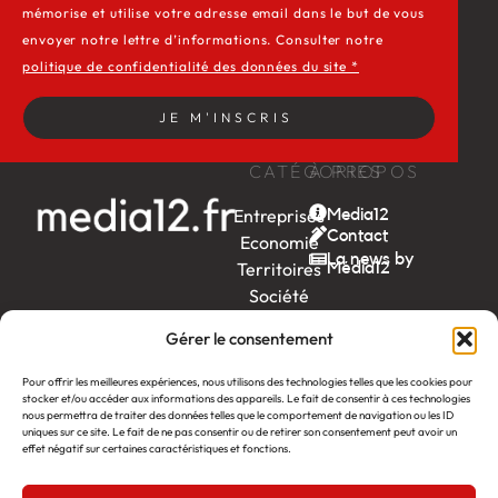
mémorise et utilise votre adresse email dans le but de vous
envoyer notre lettre d’informations. Consulter notre
politique de confidentialité des données du site *
JE M'INSCRIS
CATÉGORIES
À PROPOS
Entreprises
Media12
Contact
Economie
La news by
Territoires
Média12
Société
Week-
Gérer le consentement
end
Ambition
Pour offrir les meilleures expériences, nous utilisons des technologies telles que les cookies pour
stocker et/ou accéder aux informations des appareils. Le fait de consentir à ces technologies
by EDF
nous permettra de traiter des données telles que le comportement de navigation ou les ID
uniques sur ce site. Le fait de ne pas consentir ou de retirer son consentement peut avoir un
itw
by
effet négatif sur certaines caractéristiques et fonctions.
Léa