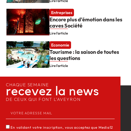
Lire l'article
Entreprises
Encore plus d’émotion dans les
caves Société
Lire l'article
Economie
Tourisme : la saison de toutes
les questions
Lire l'article
CHAQUE SEMAINE
recevez la news​
DE CEUX QUI FONT L’AVEYRON
En validant votre inscription, vous acceptez que Media12